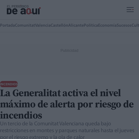
Ir al contenido principal
Portada
Comunitat
Valencia
Castellón
Alicante
Política
Economía
Sucesos
Cul
INCENDIOS
La Generalitat activa el nivel
máximo de alerta por riesgo de
incendios
Un tercio de la Comunitat Valenciana queda bajo
restricciones en montes y parques naturales hasta el jueves
por el riesgo extremo y la ola de calor