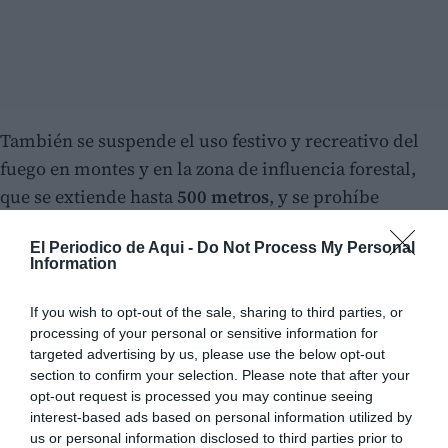
También se suspende el uso festivo y recreativo del
fuego en montes y en la zona de influencia forestal,
que se extiende hasta
500 metros
, y se prohíbe
encender cualquier tipo de fuego en esos mismos
El Periodico de Aqui -
Do Not Process My Personal
espacios. Las autorizaciones para circulación
Information
deportiva por terrenos forestales quedan igualmente
sin efecto.
If you wish to opt-out of the sale, sharing to third parties, or
processing of your personal or sensitive information for
Restricciones en parques naturales
targeted advertising by us, please use the below opt-out
section to confirm your selection. Please note that after your
La situación meteorológica extraordinaria añade
opt-out request is processed you may continue seeing
restricciones adicionales. Se prohíbe circular por
interest-based ads based on personal information utilized by
us or personal information disclosed to third parties prior to
pistas y caminos forestales, ya sea con vehículo,