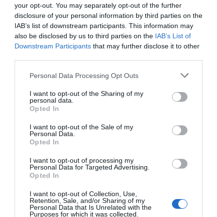
your opt-out. You may separately opt-out of the further
bicicleta o a pie, dentro de los parques naturales
disclosure of your personal information by third parties on the
de
Serra d'Irta, Penyagolosa, Desert de les Palmes,
IAB’s list of downstream participants. This information may
also be disclosed by us to third parties on the
IAB’s List of
Tinença de Benifassà, Serra d'Espadà, Serra
Downstream Participants
that may further disclose it to other
Calderona, Chera-Sot de Chera, Puebla de San
third parties.
Miguel, Túria, Hoces del Cabriel, Serra de Mariola,
Personal Data Processing Opt Outs
Font Roja, El Montgó, Serra Gelada, Prat de Cabanes-
Torreblanca, Marjal Pego-Oliva
y la zona forestal
I want to opt-out of the Sharing of my
personal data.
de
l'Albufera
.
Opted In
I want to opt-out of the Sale of my
Personal Data.
Opted In
I want to opt-out of processing my
Personal Data for Targeted Advertising.
Opted In
I want to opt-out of Collection, Use,
Retention, Sale, and/or Sharing of my
Personal Data that Is Unrelated with the
Purposes for which it was collected.