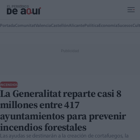
Ir al contenido principal
Portada
Comunitat
Valencia
Castellón
Alicante
Política
Economía
Sucesos
Cul
INCENDIOS
La Generalitat reparte casi 8
millones entre 417
ayuntamientos para prevenir
incendios forestales
Las ayudas se destinarán a la creación de cortafuegos, la