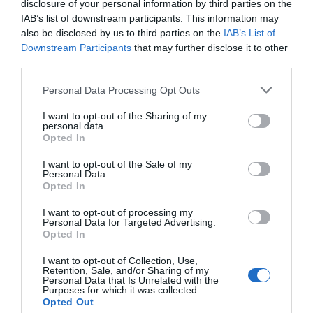
disclosure of your personal information by third parties on the
IAB’s list of downstream participants. This information may
also be disclosed by us to third parties on the
IAB’s List of
Downstream Participants
that may further disclose it to other
third parties.
Actuaciones financiables
Personal Data Processing Opt Outs
Las subvenciones permitirán financiar actuaciones
I want to opt-out of the Sharing of my
recogidas en los planes locales de prevención y en los
personal data.
Opted In
instrumentos técnicos de gestión forestal, entre ellas
la
creación y el mantenimiento de áreas cortafuegos
,
I want to opt-out of the Sale of my
Personal Data.
la
mejora de pistas forestales
para facilitar el acceso
Opted In
de los medios de extinción, la
construcción y
I want to opt-out of processing my
rehabilitación de puntos de agua estratégicos
, así
Personal Data for Targeted Advertising.
Opted In
como trabajos preventivos de
poda, desbroce
y otras
labores de gestión forestal sostenible.
I want to opt-out of Collection, Use,
Retention, Sale, and/or Sharing of my
Personal Data that Is Unrelated with the
Purposes for which it was collected.
"La prevención es la herramienta más
Opted Out