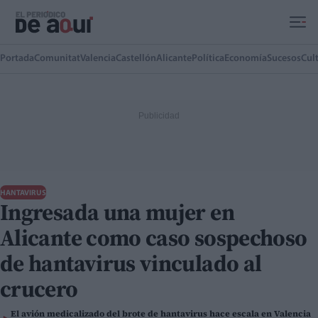
Ir al contenido principal
Portada
Comunitat
Valencia
Castellón
Alicante
Política
Economía
Sucesos
Cul
HANTAVIRUS
Ingresada una mujer en
Alicante como caso sospechoso
de hantavirus vinculado al
crucero
El avión medicalizado del brote de hantavirus hace escala en Valencia