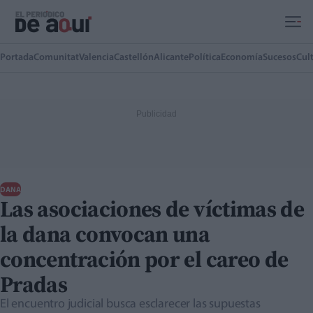
Ir al contenido principal
Portada
Comunitat
Valencia
Castellón
Alicante
Política
Economía
Sucesos
Cul
DANA
Las asociaciones de víctimas de
la dana convocan una
concentración por el careo de
Pradas
El encuentro judicial busca esclarecer las supuestas