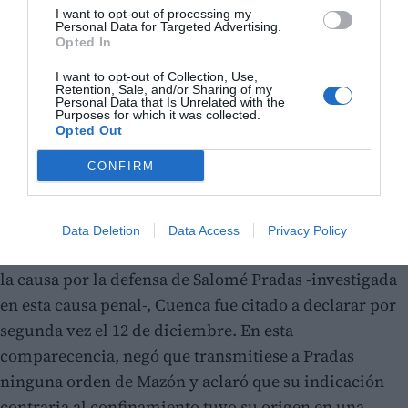
I want to opt-out of processing my
Personal Data for Targeted Advertising.
Opted In
I want to opt-out of Collection, Use,
Retention, Sale, and/or Sharing of my
Personal Data that Is Unrelated with the
Purposes for which it was collected.
Opted Out
CONFIRM
Data Deletion
Data Access
Privacy Policy
Tras conocerse estos mensajes, que fueron aportados a
la causa por la defensa de Salomé Pradas -investigada
en esta causa penal-, Cuenca fue citado a declarar por
segunda vez el 12 de diciembre. En esta
comparecencia, negó que transmitiese a Pradas
ninguna orden de Mazón y aclaró que su indicación
contraria al confinamiento tuvo su origen en una