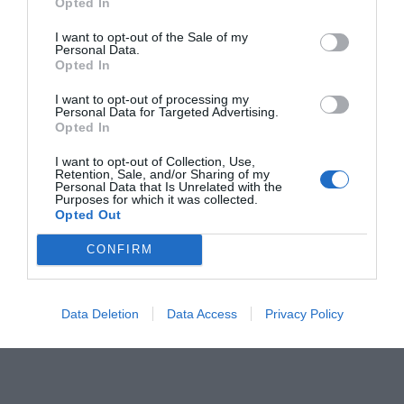
Opted In
Comunitat.
I want to opt-out of the Sale of my
Personal Data.
Defensa y seguridad, entre las novedades
Opted In
Una de las principales novedades de esta edición es la
I want to opt-out of processing my
Personal Data for Targeted Advertising.
incorporación por primera vez de los sectores de
Opted In
defensa y seguridad
como actividades consideradas
I want to opt-out of Collection, Use,
estratégicas. También tendrán prioridad proyectos
Retention, Sale, and/or Sharing of my
Personal Data that Is Unrelated with the
vinculados a la industria aeroespacial, los
Purposes for which it was collected.
Opted Out
semiconductores, el hidrógeno verde o la
construcción industrializada.
CONFIRM
Data Deletion
Data Access
Privacy Policy