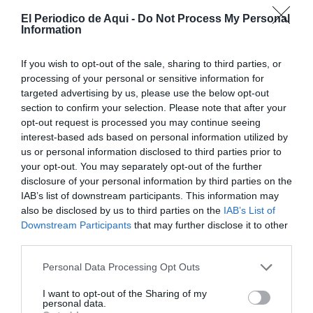
El Periodico de Aqui -
Do Not Process My Personal
Information
If you wish to opt-out of the sale, sharing to third parties, or
processing of your personal or sensitive information for
targeted advertising by us, please use the below opt-out
section to confirm your selection. Please note that after your
opt-out request is processed you may continue seeing
interest-based ads based on personal information utilized by
us or personal information disclosed to third parties prior to
your opt-out. You may separately opt-out of the further
disclosure of your personal information by third parties on the
IAB’s list of downstream participants. This information may
also be disclosed by us to third parties on the
IAB’s List of
Downstream Participants
that may further disclose it to other
La consellera de Industria, Marián Cano, ha señalado
third parties.
que esta convocatoria pretende acompañar a las
Personal Data Processing Opt Outs
empresas que apuestan por crecer en territorio
valenciano y facilitar la llegada de nuevas inversiones
I want to opt-out of the Sharing of my
personal data.
capaces de transformar el modelo económico de la