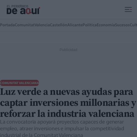
Ir al contenido principal
Portada
Comunitat
Valencia
Castellón
Alicante
Política
Economía
Sucesos
Cul
COMUNITAT VALENCIANA
Luz verde a nuevas ayudas para
captar inversiones millonarias y
reforzar la industria valenciana
La convocatoria apoyará proyectos capaces de generar
empleo, atraer inversiones e impulsar la competitividad
industrial de la Comunitat Valenciana