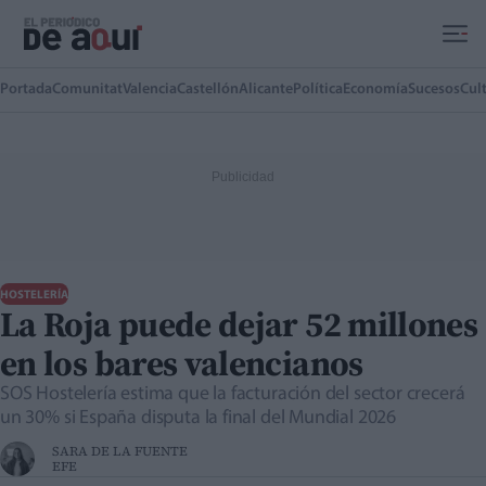
Ir al contenido principal
Portada
Comunitat
Valencia
Castellón
Alicante
Política
Economía
Sucesos
Cul
HOSTELERÍA
La Roja puede dejar 52 millones
en los bares valencianos
SOS Hostelería estima que la facturación del sector crecerá
un 30% si España disputa la final del Mundial 2026
SARA DE LA FUENTE
EFE