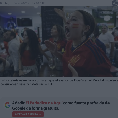
08 de julio de 2026 a las 10:11h
La hostelería valenciana confía en que el avance de España en el Mundial impulse e
consumo en bares y cafeterías.
//
EFE
Añadir
El Periodico de Aquí
como fuente preferida de
Google de forma gratuita.
ACTIVAR AHORA