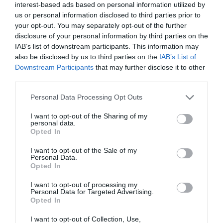
interest-based ads based on personal information utilized by
us or personal information disclosed to third parties prior to
your opt-out. You may separately opt-out of the further
disclosure of your personal information by third parties on the
Hasta 1,5 millones de personas en la final
IAB’s list of downstream participants. This information may
SOS Hostelería calcula que cerca de
un millón de
also be disclosed by us to third parties on the
IAB’s List of
personas
acudirán a los establecimientos hosteleros
Downstream Participants
that may further disclose it to other
third parties.
para seguir cada partido de España, una cifra que
podría elevarse hasta
1,5 millones
si la selección
Personal Data Processing Opt Outs
disputa la gran final del torneo.
I want to opt-out of the Sharing of my
personal data.
Opted In
En conjunto, si España alcanza la final o juega el
partido por el tercer y cuarto puesto, la organización
I want to opt-out of the Sale of my
Personal Data.
estima que
3,5 millones de personas pasarán por los
Opted In
bares de la Comunitat Valenciana
durante los tres
I want to opt-out of processing my
últimos encuentros del Mundial.
Personal Data for Targeted Advertising.
Opted In
I want to opt-out of Collection, Use,