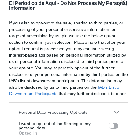
El Periodico de Aqui -
Do Not Process My Personal
Information
If you wish to opt-out of the sale, sharing to third parties, or
processing of your personal or sensitive information for
targeted advertising by us, please use the below opt-out
section to confirm your selection. Please note that after your
opt-out request is processed you may continue seeing
El centro contará con
tres consultas
: una de Medicina
interest-based ads based on personal information utilized by
us or personal information disclosed to third parties prior to
de Familia y Comunitaria, otra de Enfermería y una
your opt-out. You may separately opt-out of the further
tercera destinada al descanso del personal de la
disclosure of your personal information by third parties on the
ambulancia de Transporte No Asistido (TNA),
IAB’s list of downstream participants. This information may
also be disclosed by us to third parties on the
IAB’s List of
disponible las 24 horas.
Downstream Participants
that may further disclose it to other
third parties.
La localidad dispone además de un centro de salud
que presta asistencia a sus más de 21.000 habitantes.
Personal Data Processing Opt Outs
I want to opt-out of the Sharing of my
personal data.
Opted In