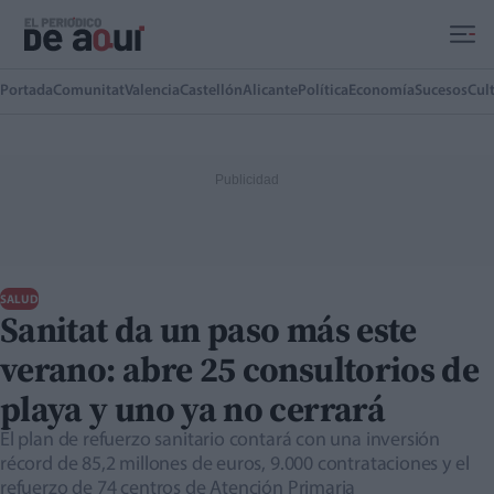
Ir al contenido principal
Portada
Comunitat
Valencia
Castellón
Alicante
Política
Economía
Sucesos
Cul
SALUD
Sanitat da un paso más este
verano: abre 25 consultorios de
playa y uno ya no cerrará
El plan de refuerzo sanitario contará con una inversión
récord de 85,2 millones de euros, 9.000 contrataciones y el
refuerzo de 74 centros de Atención Primaria