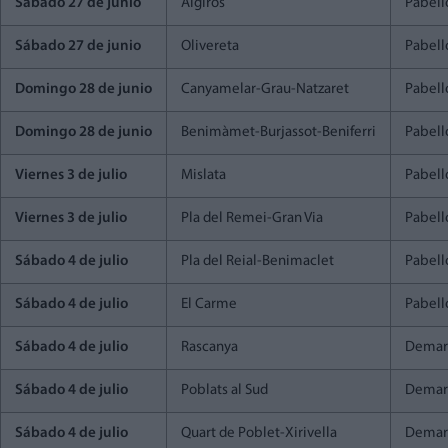
Sábado 27 de junio
Algirós
Pabell
Sábado 27 de junio
Olivereta
Pabell
Domingo 28 de junio
Canyamelar-Grau-Natzaret
Pabell
Domingo 28 de junio
Benimàmet-Burjassot-Beniferri
Pabell
Viernes 3 de julio
Mislata
Pabell
Viernes 3 de julio
Pla del Remei-Gran Via
Pabell
Sábado 4 de julio
Pla del Reial-Benimaclet
Pabell
Sábado 4 de julio
El Carme
Pabell
Sábado 4 de julio
Rascanya
Demar
Sábado 4 de julio
Poblats al Sud
Demar
Sábado 4 de julio
Quart de Poblet-Xirivella
Demar