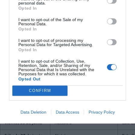
personal data.
Opted In
I want to opt-out of the Sale of my
Personal Data.
Opted In
I want to opt-out of processing my
Calendario completo de las preselecciones
Personal Data for Targeted Advertising.
Opted In
a Falleras Mayores de Valencia 2027
I want to opt-out of Collection, Use,
Retention, Sale, and/or Sharing of my
Consulta la fecha de tu sector.
Desliza la tabla horizontalmente para
Personal Data that Is Unrelated with the
ver toda la información.
Purposes for which it was collected.
Opted Out
CONFIRM
Fecha
Sector
Lugar
Viernes 26 de junio
Quatre Carreres
Pabell
Data Deletion
Data Access
Privacy Policy
Viernes 26 de junio
Russafa B
Sala C