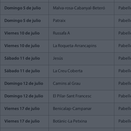
Domingo 5 de julio
Malva-rosa-Cabanyal-Beteró
Pabell
Domingo 5 de julio
Patraix
Pabell
Viernes 10 de julio
Russafa A
Pabell
Viernes 10 de julio
La Roqueta-Arrancapins
Pabell
Sábado 11 de julio
Jesús
Pabell
Sábado 11 de julio
La Creu Coberta
Pabell
Domingo 12 de julio
Camins al Grau
Pabell
Domingo 12 de julio
El Pilar-Sant Francesc
Pabell
Viernes 17 de julio
Benicalap-Campanar
Pabell
Viernes 17 de julio
Botànic-La Petxina
Pabell