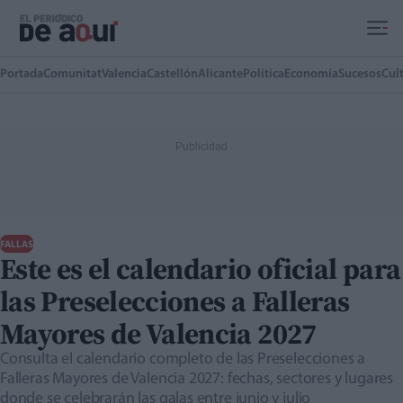
Ir al contenido principal
Portada
Comunitat
Valencia
Castellón
Alicante
Política
Economía
Sucesos
Cul
FALLAS
Este es el calendario oficial para
las Preselecciones a Falleras
Mayores de Valencia 2027
Consulta el calendario completo de las Preselecciones a
Falleras Mayores de Valencia 2027: fechas, sectores y lugares
donde se celebrarán las galas entre junio y julio