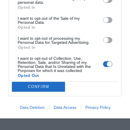
personal data.
Opted In
I want to opt-out of the Sale of my
La historia se desarrolla con los esperados detalles
Personal Data.
Opted In
disparatados y unos desternillantes gags absurdos.
Además, cuenta con unos secundarios que funcionan,
I want to opt-out of processing my
Personal Data for Targeted Advertising.
particularmente el locuaz alienígena Goomi y el robot
Opted In
Dort.
I want to opt-out of Collection, Use,
Retention, Sale, and/or Sharing of my
Personal Data that Is Unrelated with the
El talento del guionista Brian Lynch (
El gato con botas
,
Purposes for which it was collected.
Mascotas
) y la irreprochable realización de Pierre
Opted Out
Coffin proporcionan 90 minutos muy divertidos. Y
CONFIRM
han acertado de pleno al incorporar un personaje con
el que abogan por la inclusión.
Data Deletion
Data Access
Privacy Policy