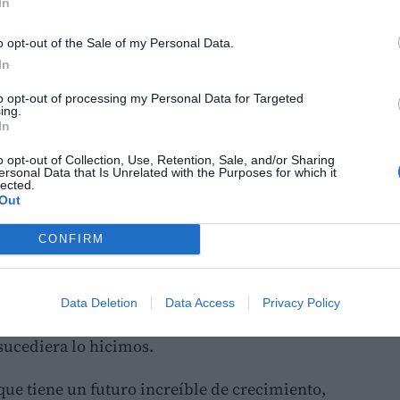
In
jo y yo personalmente soy un agente de
o opt-out of the Sale of my Personal Data.
 la realidad y que muestra diversidad. Porque
In
diversidad y apoyo la diversidad.
to opt-out of processing my Personal Data for Targeted
ing.
 en que vivimos, mucha discriminación,
In
o.
o opt-out of Collection, Use, Retention, Sale, and/or Sharing
ersonal Data that Is Unrelated with the Purposes for which it
lected.
Out
a mesa el mudarnos al exterior, ya que los
CONFIRM
tico y yo diseñador.
iferente, poder abrir más las alas, conocer y
Data Deletion
Data Access
Privacy Policy
, ser parte de un mundo mas grande. Entonces
sucediera lo hicimos.
ue tiene un futuro increíble de crecimiento,