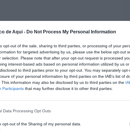
dor, un creativo, una persona que no deja de
co de Aqui -
Do Not Process My Personal Information
s desde que era niño y soñaba con ser
to opt-out of the sale, sharing to third parties, or processing of your per
formation for targeted advertising by us, please use the below opt-out s
r selection. Please note that after your opt-out request is processed y
 cual elegir ser artista o creativo era una
eing interest-based ads based on personal information utilized by us or
tanta importancia por que no está dentro de lo
disclosed to third parties prior to your opt-out. You may separately opt-
losure of your personal information by third parties on the IAB’s list of
eocupo eso, todo lo contrario siempre creí en
. This information may also be disclosed by us to third parties on the
IA
Participants
that may further disclose it to other third parties.
milia donde elegir ser uno mismo es lo que
fuerza para seguir.
l Data Processing Opt Outs
erte, que no se calla si percibe injusticias,
o opt-out of the Sharing of my personal data.
apel como creativo en moda me hace hablar