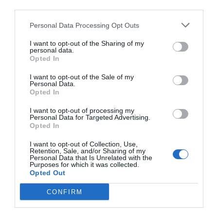
third parties.
Personal Data Processing Opt Outs
I want to opt-out of the Sharing of my
personal data.
Opted In
I want to opt-out of the Sale of my
Personal Data.
Opted In
I want to opt-out of processing my
Personal Data for Targeted Advertising.
Opted In
I want to opt-out of Collection, Use,
Retention, Sale, and/or Sharing of my
Personal Data that Is Unrelated with the
Purposes for which it was collected.
Opted Out
Además, 3.397.000 personas conectaron con el espacio
CONFIRM
durante al menos un minuto. El informativo