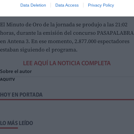
contribuyó con 1 punto de cuota al 13,9% de share que
Data Deletion
Data Access
Privacy Policy
firmó Antena 3 en el Total Día.
El Minuto de Oro de la jornada se produjo a las 21:02
horas, durante la emisión del concurso PASAPALABRA
en Antena 3. En ese momento, 2.877.000 espectadores
estaban siguiendo el programa.
LEE AQUÍ LA NOTICIA COMPLETA
Sobre el autor
AQUITV
HOY EN PORTADA
LO MÁS LEÍDO