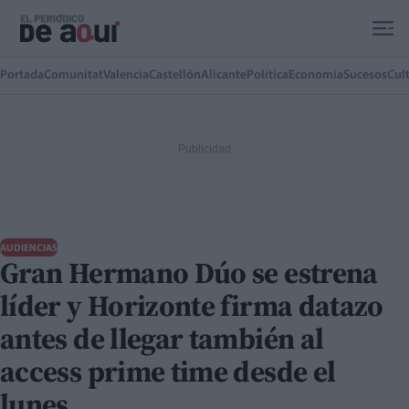
Ir al contenido principal
Portada
Comunitat
Valencia
Castellón
Alicante
Política
Economía
Sucesos
Cul
AUDIENCIAS
Gran Hermano Dúo se estrena
líder y Horizonte firma datazo
antes de llegar también al
access prime time desde el
lunes