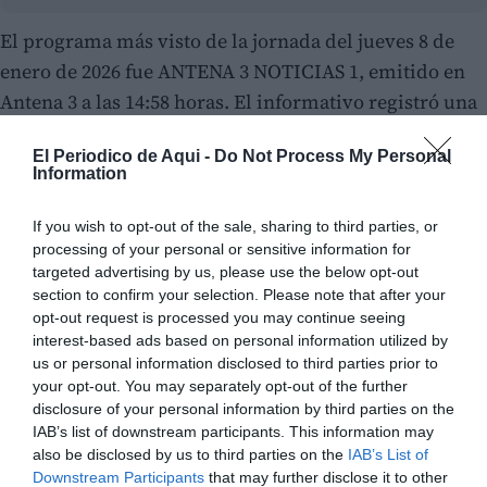
El programa más visto de la jornada del jueves 8 de
enero de 2026 fue ANTENA 3 NOTICIAS 1, emitido en
Antena 3 a las 14:58 horas. El informativo registró una
audiencia media de 2.350.000 espectadores y alcanzó
El Periodico de Aqui -
Do Not Process My Personal
un 25,4% de cuota de pantalla, liderando con claridad
Information
el día.
If you wish to opt-out of the sale, sharing to third parties, or
processing of your personal or sensitive information for
targeted advertising by us, please use the below opt-out
section to confirm your selection. Please note that after your
opt-out request is processed you may continue seeing
interest-based ads based on personal information utilized by
us or personal information disclosed to third parties prior to
your opt-out. You may separately opt-out of the further
disclosure of your personal information by third parties on the
IAB’s list of downstream participants. This information may
also be disclosed by us to third parties on the
IAB’s List of
Downstream Participants
that may further disclose it to other