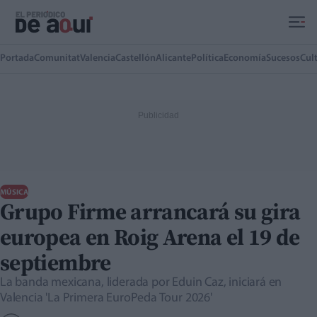
Ir al contenido principal
Portada
Comunitat
Valencia
Castellón
Alicante
Política
Economía
Sucesos
Cul
MÚSICA
Grupo Firme arrancará su gira
europea en Roig Arena el 19 de
septiembre
La banda mexicana, liderada por Eduin Caz, iniciará en
Valencia 'La Primera EuroPeda Tour 2026'