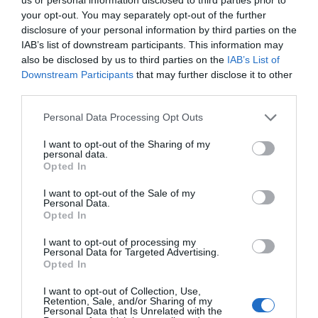
your opt-out. You may separately opt-out of the further
grupo cruzará el Atlántico para ofrecer un espectáculo
disclosure of your personal information by third parties on the
en el que la música, la energía del público y la
IAB’s list of downstream participants. This information may
conexión con sus seguidores serán los grandes
also be disclosed by us to third parties on the
IAB’s List of
Downstream Participants
that may further disclose it to other
protagonistas. La formación promete una noche en la
third parties.
que sus grandes éxitos y la puesta en escena
convertirán el concierto en una experiencia
Personal Data Processing Opt Outs
inolvidable para sus fans.
I want to opt-out of the Sharing of my
personal data.
Opted In
El inicio de esta gira europea llega en uno de los
momentos más destacados de la trayectoria de Grupo
I want to opt-out of the Sale of my
Personal Data.
Firme. La banda tiene programados dos conciertos los
Opted In
próximos
17 y 18 de julio
en el principal estadio de
I want to opt-out of processing my
Ciudad de México, con los que alcanzará un récord de
Personal Data for Targeted Advertising.
Opted In
11 actuaciones
en este emblemático recinto. Con ello,
se convertirá en el primer grupo mexicano en lograr
I want to opt-out of Collection, Use,
Retention, Sale, and/or Sharing of my
esta cifra, consolidando su posición como uno de los
Personal Data that Is Unrelated with the