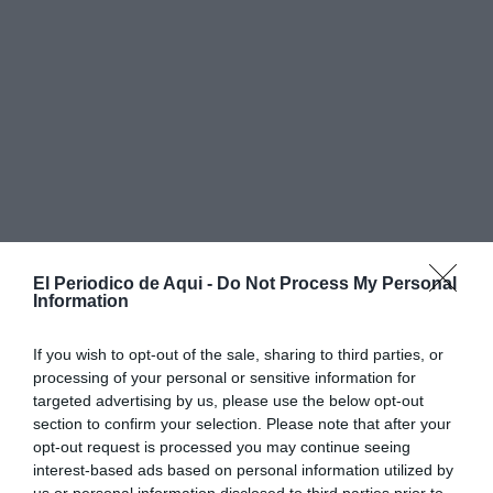
El Periodico de Aqui -
Do Not Process My Personal
Information
If you wish to opt-out of the sale, sharing to third parties, or
processing of your personal or sensitive information for
targeted advertising by us, please use the below opt-out
section to confirm your selection. Please note that after your
opt-out request is processed you may continue seeing
interest-based ads based on personal information utilized by
Tras el éxito de su reciente gira por Colombia, el
us or personal information disclosed to third parties prior to