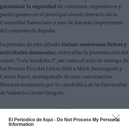
garantizar la seguridad
de visitantes, expositores y
participantes en el principal evento literario de la
Comunitat Valenciana y uno de los más importantes
del conjunto de España.
La jornada de este sábado
incluía numerosas firmas y
actividades destacadas
, entre ellas la presentación del
cómic “Lola Vendetta 2”, así como el acto de entrega de
los Premis Fira del Llibre 2026 a Martí Domínguez y
Carme Riera, acompañado de una conversación
literaria moderada por la catedrática de la Universitat
de València Carme Gregori.
El Periodico de Aqui -
Do Not Process My Personal
Information