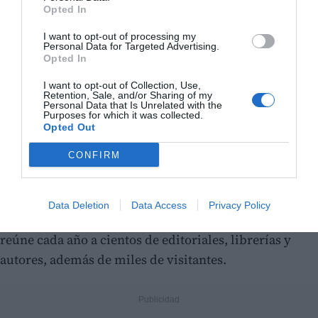
Opted In
I want to opt-out of processing my
Personal Data for Targeted Advertising.
Opted In
También estaba prevista la presentación del libro “Las
élites que dominan España”, del sociólogo Andrés
I want to opt-out of Collection, Use,
Retention, Sale, and/or Sharing of my
Villena Oliver, organizada en el Espai Fuente
Personal Data that Is Unrelated with the
Purposes for which it was collected.
Primavera.
Opted Out
CONFIRM
La Fira del Llibre de València, organizada por el
Gremi de Llibrers de València
y la
Fundació Fira del
Llibre
, celebra este año su 61ª edición consolidada
Data Deletion
Data Access
Privacy Policy
como la gran cita del libro en València. El certamen
reúne cada año a cientos de editoriales, librerías y
autores, además de miles de visitantes.