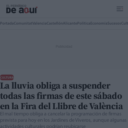
Ir al contenido principal
Portada
Comunitat
Valencia
Castellón
Alicante
Política
Economía
Sucesos
Cul
CULTURA
La lluvia obliga a suspender
todas las firmas de este sábado
en la Fira del Llibre de València
El mal tiempo obliga a cancelar la programación de firmas
prevista para hoy en los Jardines de Viveros, aunque algunas
actividades culturales podrían reubicarse