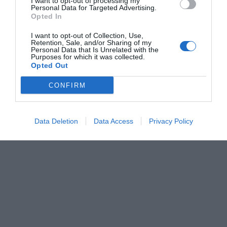
I want to opt-out of processing my
Personal Data for Targeted Advertising.
alta gastronomía puede romper barreras y abrirse a
Opted In
nuevas maneras de crear cuando chef y comensal se
I want to opt-out of Collection, Use,
escuchan desde la igualdad. La experiencia revela que
Retention, Sale, and/or Sharing of my
Personal Data that Is Unrelated with the
la creatividad nace del encuentro y de la comprensión
Purposes for which it was collected.
Opted Out
mutua, ofreciendo una mirada diferente al mundo
desde la propia mesa.
CONFIRM
Data Deletion
Data Access
Privacy Policy