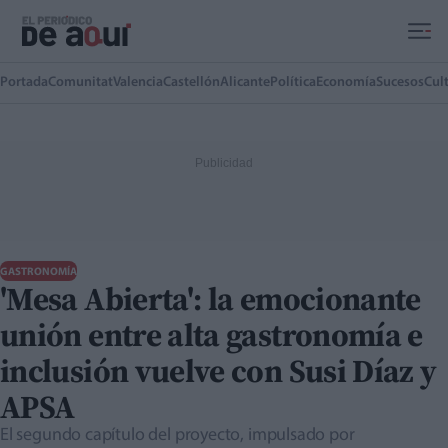
Ir al contenido principal
Portada
Comunitat
Valencia
Castellón
Alicante
Política
Economía
Sucesos
Cul
GASTRONOMÍA
'Mesa Abierta': la emocionante
unión entre alta gastronomía e
inclusión vuelve con Susi Díaz y
APSA
El segundo capítulo del proyecto, impulsado por