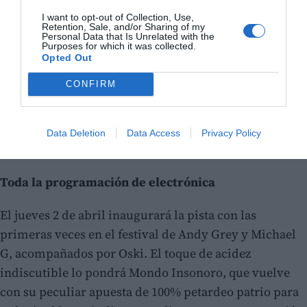
I want to opt-out of Collection, Use,
Retention, Sale, and/or Sharing of my
Personal Data that Is Unrelated with the
Purposes for which it was collected.
Opted Out
CONFIRM
Data Deletion
Data Access
Privacy Policy
Toda la programación de electrónica
El jueves 2 de abril inaugurará la pista con las
primeras veces en el festival de Andy Grey y Michael
G, acompañados por Oski. El toque de acidez
indiscutible lo pondrá Mondo Insonoro, que vuelve
con su peculiar apuesta de 100% petardeo patrio para