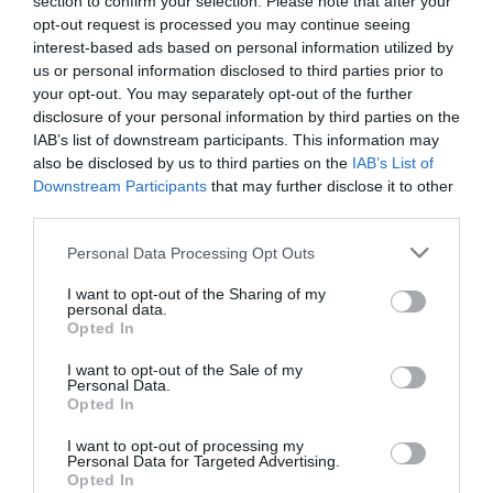
section to confirm your selection. Please note that after your
opt-out request is processed you may continue seeing
La representación valenciana busca el trono
interest-based ads based on personal information utilized by
us or personal information disclosed to third parties prior to
local
your opt-out. You may separately opt-out of the further
Entre los participantes que compiten por el título del
disclosure of your personal information by third parties on the
“Mejor Kebab de España”
, tres establecimientos
IAB’s list of downstream participants. This information may
also be disclosed by us to third parties on the
IAB’s List of
juegan en casa para defender el sabor autóctono:
Downstream Participants
that may further disclose it to other
third parties.
Personal Data Processing Opt Outs
I want to opt-out of the Sharing of my
personal data.
Opted In
I want to opt-out of the Sale of my
Personal Data.
Opted In
I want to opt-out of processing my
Personal Data for Targeted Advertising.
Opted In