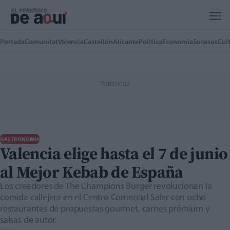
Ir al contenido principal
Portada
Comunitat
Valencia
Castellón
Alicante
Política
Economía
Sucesos
Cul
GASTRONOMÍA
Valencia elige hasta el 7 de junio
al Mejor Kebab de España
Los creadores de The Champions Burger revolucionan la
comida callejera en el Centro Comercial Saler con ocho
restaurantes de propuestas gourmet, carnes prémium y
salsas de autor.