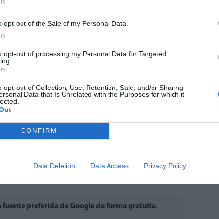
In
o opt-out of the Sale of my Personal Data.
In
to opt-out of processing my Personal Data for Targeted
ing.
In
o opt-out of Collection, Use, Retention, Sale, and/or Sharing
ersonal Data that Is Unrelated with the Purposes for which it
lected.
Out
CONFIRM
Data Deletion
Data Access
Privacy Policy
fuente preferida de Google de forma gratuita.