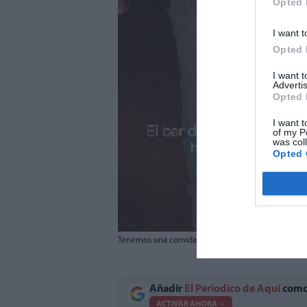
Opted 
I want t
Opted 
I want 
Advertis
Opted 
I want t
of my P
was col
Opted 
Tenemos una comida pendiente / EPDA
Añadir
El Periodico de Aquí
como 
ACTIVAR AHORA