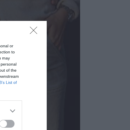
sonal or
ection to
ou may
 personal
out of the
 downstream
B’s List of