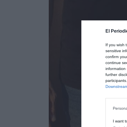
El Periodi
If you wish 
sensitive in
confirm you
continue se
information 
further disc
participants
Downstream 
Persona
I want t