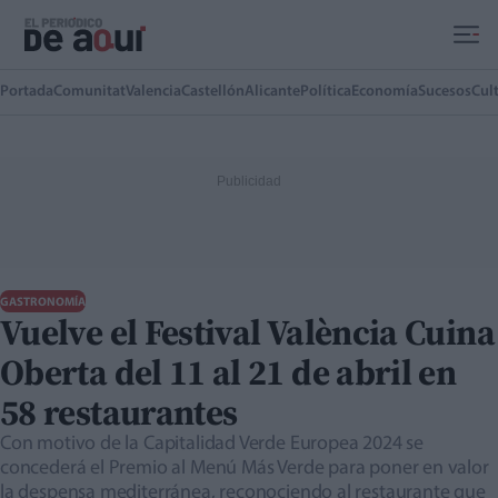
Ir al contenido principal
Portada
Comunitat
Valencia
Castellón
Alicante
Política
Economía
Sucesos
Cul
GASTRONOMÍA
Vuelve el Festival València Cuina
Oberta del 11 al 21 de abril en
58 restaurantes
Con motivo de la Capitalidad Verde Europea 2024 se
concederá el Premio al Menú Más Verde para poner en valor
la despensa mediterránea, reconociendo al restaurante que