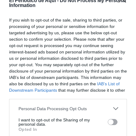
El Periodico de Aqui -
Do Not Process My Personal
Information
El col·lectiu veïnal considera insuficients les
mesures
If you wish to opt-out of the sale, sharing to third parties, or
de reducció del soroll
plantejades fins ara i reclama el
processing of your personal or sensitive information for
targeted advertising by us, please use the below opt-out
compliment íntegre de la resolució judicial que
section to confirm your selection. Please note that after your
prohibix la celebració d’estos macroesdeveniments en
opt-out request is processed you may continue seeing
l’actual emplaçament.
interest-based ads based on personal information utilized by
us or personal information disclosed to third parties prior to
Mentrestant,
Zoom
analitzarà també les
your opt-out. You may separately opt-out of the further
disclosure of your personal information by third parties on the
conseqüències
que podria tindre esta decisió sobre el
IAB’s list of downstream participants. This information may
futur dels grans festivals a València i si el trasllat a
also be disclosed by us to third parties on the
IAB’s List of
altres municipis acabarà convertint-se en la principal
Downstream Participants
that may further disclose it to other
third parties.
alternativa.
Personal Data Processing Opt Outs
I want to opt-out of the Sharing of my
personal data.
Opted In