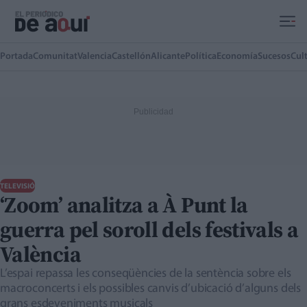
Ir al contenido principal
Portada
Comunitat
Valencia
Castellón
Alicante
Política
Economía
Sucesos
Cul
TELEVISIÓ
‘Zoom’ analitza a À Punt la
guerra pel soroll dels festivals a
València
L’espai repassa les conseqüències de la sentència sobre els
macroconcerts i els possibles canvis d’ubicació d’alguns dels
grans esdeveniments musicals