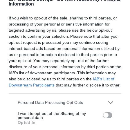
Information
básico
, que no incluye ni la Copa del Rey ni los
partidos de promoción de ascenso, y el
abono
If you wish to opt-out of the sale, sharing to third parties, or
premium
, que sí da acceso a estos encuentros siempre
processing of your personal or sensitive information for
que el rival no sea de categoría superior.
targeted advertising by us, please use the below opt-out
section to confirm your selection. Please note that after your
opt-out request is processed you may continue seeing
interest-based ads based on personal information utilized by
us or personal information disclosed to third parties prior to
your opt-out. You may separately opt-out of the further
disclosure of your personal information by third parties on the
IAB’s list of downstream participants. This information may
also be disclosed by us to third parties on the
IAB’s List of
Downstream Participants
that may further disclose it to other
third parties.
Personal Data Processing Opt Outs
I want to opt-out of the Sharing of my
personal data.
Opted In