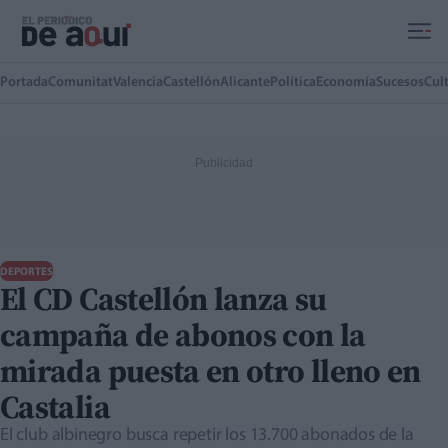
Ir al contenido principal
Portada
Comunitat
Valencia
Castellón
Alicante
Política
Economía
Sucesos
Cul
DEPORTES
El CD Castellón lanza su
campaña de abonos con la
mirada puesta en otro lleno en
Castalia
El club albinegro busca repetir los 13.700 abonados de la