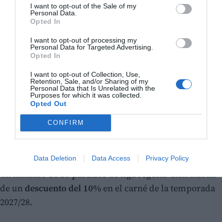
I want to opt-out of the Sale of my
Personal Data.
Opted In
I want to opt-out of processing my
Personal Data for Targeted Advertising.
Opted In
I want to opt-out of Collection, Use,
Retention, Sale, and/or Sharing of my
Personal Data that Is Unrelated with the
Purposes for which it was collected.
Opted Out
CONFIRM
Data Deletion
Data Access
Privacy Policy
Como aliciente adicional, los abonados que acudan a
un mínimo de
20 partidos
de liga regular disfrutarán
de un
descuento del 10%
en el carné de la temporada
2027/28.