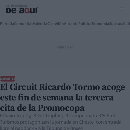
Ir al contenido principal
Portada
Comunitat
Valencia
Castellón
Alicante
Política
Economía
Sucesos
Cul
DEPORTES
El Circuit Ricardo Tormo acoge
este fin de semana la tercera
cita de la Promocopa
El Saxo Trophy, el GTI Trophy y el Campeonato RACE de
Turismos protagonizan la jornada en Cheste, con entrada
libre al paddock y a la Tribuna de Boxes