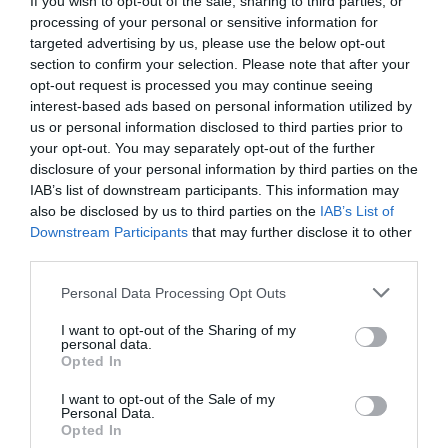
If you wish to opt-out of the sale, sharing to third parties, or
el
Circuito del Jarama
y el
Circuito de Navarra
, y
processing of your personal or sensitive information for
targeted advertising by us, please use the below opt-out
cierra así la primera parte de la temporada antes de
section to confirm your selection. Please note that after your
retomar la competición en
Monteblanco
y regresar al
opt-out request is processed you may continue seeing
Jarama en otoño.
interest-based ads based on personal information utilized by
us or personal information disclosed to third parties prior to
your opt-out. You may separately opt-out of the further
Programa del fin de semana
disclosure of your personal information by third parties on the
El
sábado
estará dedicado a los entrenamientos
IAB’s list of downstream participants. This information may
colectivos previos, y el programa se completará con
also be disclosed by us to third parties on the
IAB’s List of
Downstream Participants
that may further disclose it to other
las tandas abiertas organizadas por
All Squad
.
third parties.
El
domingo
arrancará con los entrenamientos
Personal Data Processing Opt Outs
cronometrados y, a partir de las
11:20 horas
, darán
comienzo las dos carreras de cada categoría, que
I want to opt-out of the Sharing of my
personal data.
culminarán a las
15:05 horas
, con un total de
seis
Opted In
carreras
en pista.
I want to opt-out of the Sale of my
Personal Data.
Opted In