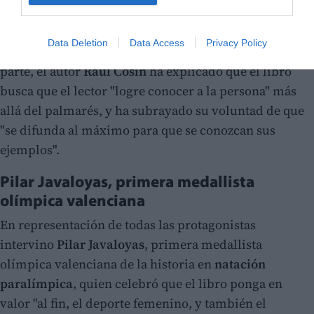
el valor inspirador del libro: "Estas mujeres son un
espejo en el que se miran las niñas y queremos que
Data Deletion
Data Access
Privacy Policy
llegue a todos los niños de nuestra tierra". Por su
parte, el autor
Raúl Cosín
ha explicado que el libro
busca que el lector "logre conocer a la persona" más
allá del palmarés, y ha subrayado su voluntad de que
"se difunda al máximo para que se conozcan sus
ejemplos".
Pilar Javaloyas, primera medallista
olímpica valenciana
En representación de todas las protagonistas
intervino
Pilar Javaloyas
, primera medallista
olímpica valenciana de la historia en
natación
paralímpica
, quien celebró que el libro ponga en
valor "al fin, el deporte femenino, y también el