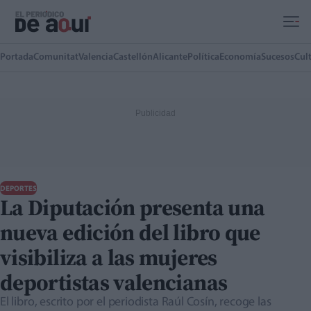
Ir al contenido principal
Portada
Comunitat
Valencia
Castellón
Alicante
Política
Economía
Sucesos
Cul
DEPORTES
La Diputación presenta una
nueva edición del libro que
visibiliza a las mujeres
deportistas valencianas
El libro, escrito por el periodista Raúl Cosín, recoge las