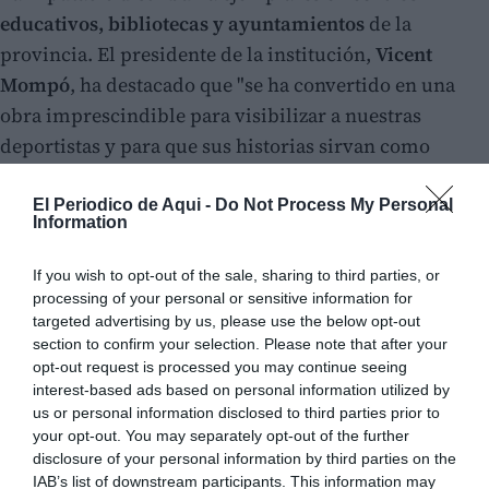
educativos, bibliotecas y ayuntamientos
de la
provincia. El presidente de la institución,
Vicent
Mompó
, ha destacado que "se ha convertido en una
obra imprescindible para visibilizar a nuestras
deportistas y para que sus historias sirvan como
ejemplo de las que están empezando. El verdadero
éxito no está solo en los resultados, sino en el ejemplo
El Periodico de Aqui -
Do Not Process My Personal
Information
que sois para las demás".
If you wish to opt-out of the sale, sharing to third parties, or
processing of your personal or sensitive information for
targeted advertising by us, please use the below opt-out
section to confirm your selection. Please note that after your
opt-out request is processed you may continue seeing
interest-based ads based on personal information utilized by
us or personal information disclosed to third parties prior to
your opt-out. You may separately opt-out of the further
disclosure of your personal information by third parties on the
IAB’s list of downstream participants. This information may