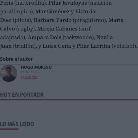
Peris
(halterofilia),
Pilar Javaloyas
(natación
paralímpica),
Mar Giménez
y
Victoria
Díez
(pilota),
Bárbara Pardo
(piragüismo),
María
Calvo
(rugby),
Mireia Cabañes
(surf
adaptado),
Amparo Dols
(taekwondo),
Noelia
Juan
(triatlón), y
Luisa Ceita
y
Pilar Larriba
(voleibol).
Sobre el autor
HUGO MORENO
PERIODISTA
Ver biografía
HOY EN PORTADA
LO MÁS LEÍDO