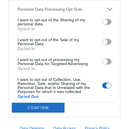
Guridi fue derribado dentro del área por Febas y el
Personal Data Processing Opt Outs
colegiado señaló penalti. Toni Martínez no falló desde
los once metros y batió a Dituro para hacer el 0-1 en el
I want to opt-out of the Sharing of my
personal data.
minuto 51.
Opted In
I want to opt-out of the Sale of my
Personal Data.
Opted In
I want to opt-out of processing my
Personal Data for Targeted Advertising.
Opted In
I want to opt-out of Collection, Use,
Retention, Sale, and/or Sharing of my
Personal Data that Is Unrelated with the
Purposes for which it was collected.
Opted Out
CONFIRM
Data Deletion
Data Access
Privacy Policy