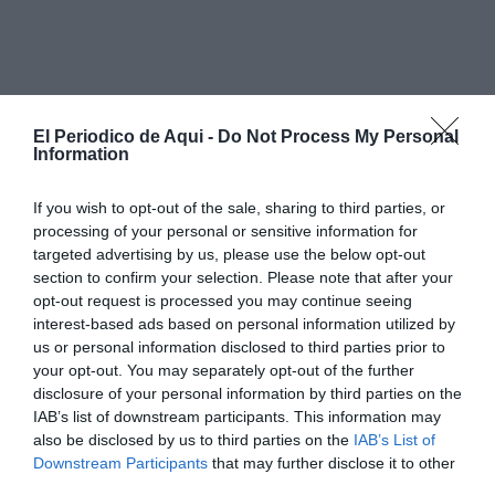
El Periodico de Aqui -
Do Not Process My Personal
La primera ocasión clara no llegó hasta pasada la
Information
media hora, cuando
Álvaro Rodríguez
obligó a
intervenir a
Antonio Sivera
con un cabezazo tras una
If you wish to opt-out of the sale, sharing to third parties, or
processing of your personal or sensitive information for
acción embarullada dentro del área. Ese aviso activó
targeted advertising by us, please use the below opt-out
momentáneamente al conjunto local, que terminó
section to confirm your selection. Please note that after your
mejor la primera parte con intentos de Chust y Febas,
opt-out request is processed you may continue seeing
interest-based ads based on personal information utilized by
aunque sin encontrar premio.
us or personal information disclosed to third parties prior to
your opt-out. You may separately opt-out of the further
El partido cambió radicalmente nada más comenzar
disclosure of your personal information by third parties on the
la
segunda mitad
. El Alavés aprovechó su primera
IAB’s list of downstream participants. This information may
also be disclosed by us to third parties on the
IAB’s List of
gran oportunidad para adelantarse en el marcador
Downstream Participants
that may further disclose it to other
tras un rápido contragolpe iniciado por Ángel Pérez.
third parties.