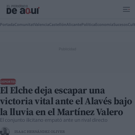
Ir al contenido principal
Portada
Comunitat
Valencia
Castellón
Alicante
Política
Economía
Sucesos
Cul
DEPORTES
El Elche deja escapar una
victoria vital ante el Alavés bajo
la lluvia en el Martínez Valero
El conjunto ilicitano empató ante un rival directo
ISAAC HERNÁNDEZ OLIVER