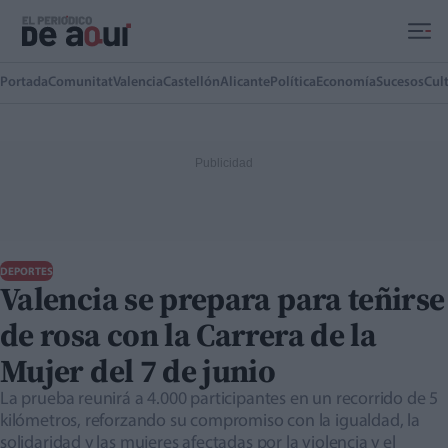
Ir al contenido principal
Portada
Comunitat
Valencia
Castellón
Alicante
Política
Economía
Sucesos
Cul
DEPORTES
Valencia se prepara para teñirse
de rosa con la Carrera de la
Mujer del 7 de junio
La prueba reunirá a 4.000 participantes en un recorrido de 5
kilómetros, reforzando su compromiso con la igualdad, la
solidaridad y las mujeres afectadas por la violencia y el