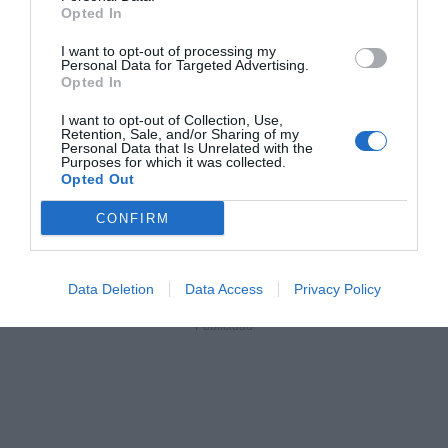
Opted In
representa muchas causas solidarias que forman parte
del ADN de Valencia”, afirmó Gil.
I want to opt-out of processing my
Personal Data for Targeted Advertising.
Opted In
Uno de los principales compromisos de esta edición
I want to opt-out of Collection, Use,
será, nuevamente, el apoyo a las zonas afectadas por
Retention, Sale, and/or Sharing of my
Personal Data that Is Unrelated with the
la
DANA
. La organización mantiene su colaboración
Purposes for which it was collected.
Opted Out
con la
Fundació Horta Sud
, entidad a la que ya destinó
más de
10.500 euros en 2025
para contribuir a la
CONFIRM
recuperación del tejido asociativo de los municipios
afectados.
Data Deletion
Data Access
Privacy Policy