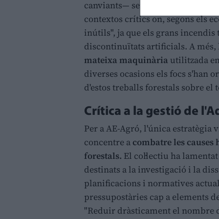
canviants— seran cada vegada més
contextos crítics on, segons els ec
inútils", ja que els grans incendis
discontinuïtats artificials. A més,
mateixa maquinària
utilitzada e
diverses ocasions els focs s'han o
d'estos treballs forestals sobre el 
Crítica a la gestió de l'
Per a AE-Agró, l'única estratègia
concentre a
combatre les causes 
forestals.
El col·lectiu ha lamentat 
destinats a la investigació i la dis
planificacions i normatives actua
pressupostàries cap a elements de 
"Reduir dràsticament el nombre d