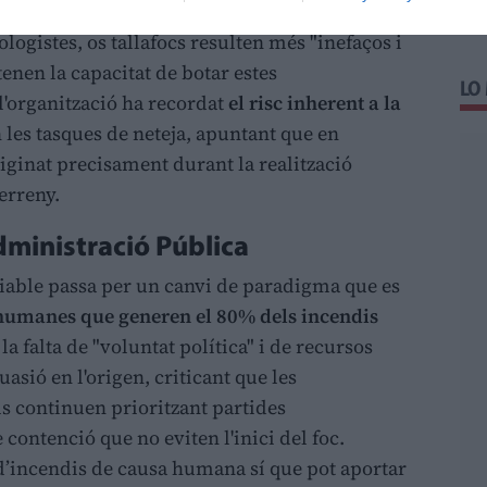
 habituals. És precisament en estos
ologistes, os tallafocs resulten més "inefaços i
 tenen la capacitat de botar estes
LO
 l'organització ha recordat
el risc inherent a la
n les tasques de neteja, apuntant que en
riginat precisament durant la realització
terreny.
Administració Pública
 viable passa per un canvi de paradigma que es
humanes que generen el 80% dels incendis
la falta de "voluntat política" i de recursos
suasió en l'origen, criticant que les
ls continuen prioritzant partides
contenció que no eviten l'inici del foc.
’incendis de causa humana sí que pot aportar