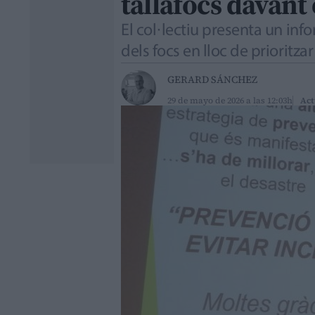
tallafocs davant 
El col·lectiu presenta un inf
dels focs en lloc de prioritza
GERARD SÁNCHEZ
29 de mayo de 2026 a las 12:03h
Act