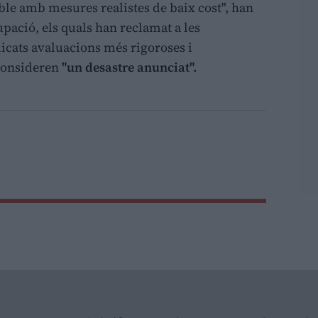
ble amb mesures realistes de baix cost", han
upació, els quals han reclamat a les
licats avaluacions més rigoroses i
 consideren
"un desastre anunciat".