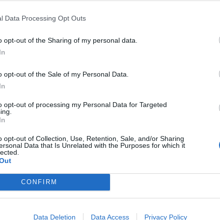
d'incendis forestals al País Valencià
. Durant
Rector Peset de la Universitat de València amb
l Data Processing Opt Outs
s, els membres de la Comissió Forestal del
o opt-out of the Sharing of my personal data.
ent clar sobre la "falsa seguretat" que generen
In
ó, sota el lema "Prevenció vol dir: evitar
ologista s'ha insistit que infraestructures com
o opt-out of the Sale of my Personal Data.
nes de "neteja" forestal intervenen quan el
In
no es poden considerar de cap manera
to opt-out of processing my Personal Data for Targeted
ing.
 estes barreres actuen tard, quan la vertadera
In
a eficàcia posterior es troba altament
o opt-out of Collection, Use, Retention, Sale, and/or Sharing
ersonal Data that Is Unrelated with the Purposes for which it
lected.
Out
tic
era especial en l'escenari que planteja el
CONFIRM
nyala que les
situacions meteorològiques
ortes calors, sequeres prolongades i vents
Data Deletion
Data Access
Privacy Policy