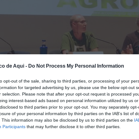
co de Aqui -
Do Not Process My Personal Information
to opt-out of the sale, sharing to third parties, or processing of your per
formation for targeted advertising by us, please use the below opt-out s
endis forestals al País Valencià d'Agró.
//
EPDA
r selection. Please note that after your opt-out request is processed y
eing interest-based ads based on personal information utilized by us or
disclosed to third parties prior to your opt-out. You may separately opt-
fuente preferida de Google de forma gratuita.
losure of your personal information by third parties on the IAB’s list of
. This information may also be disclosed by us to third parties on the
IA
Participants
that may further disclose it to other third parties.
Agró
ha presentat de manera pública el seu