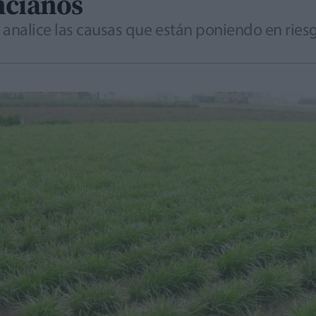
ncianos
 analice las causas que están poniendo en riesg