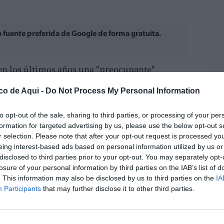
fuente preferida de Google de forma gratuita.
en los últimos años una "preocupante"
entos de la chufa, uno de los cultivos con
co de Aqui -
Do Not Process My Personal Information
de l’Horta Nord, por lo que ha pedido a la
me que analice este fenómeno
to opt-out of the sale, sharing to third parties, or processing of your per
formation for targeted advertising by us, please use the below opt-out s
a ha solicitado a la Conselleria de
r selection. Please note that after your opt-out request is processed y
eing interest-based ads based on personal information utilized by us or
e un estudio público, encargado a la
disclosed to third parties prior to your opt-out. You may separately opt-
ia (UPV) y con la colaboración de la DOP
losure of your personal information by third parties on the IAB’s list of
de manera detallada la evolución de los
. This information may also be disclosed by us to third parties on the
IA
Participants
that may further disclose it to other third parties.
 la superficie amparada por la denominación
 agronómicas y económicas de esta bajada
tuación técnicas, de gestión y de apoyo