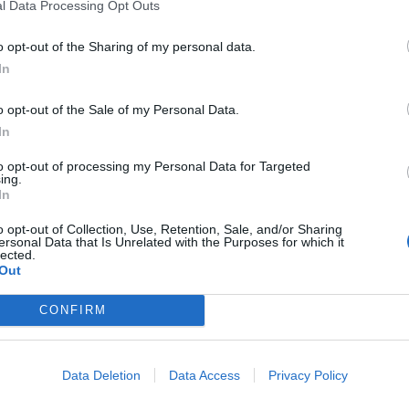
l Data Processing Opt Outs
a tendencia.
o opt-out of the Sharing of my personal data.
l sector de la chufa de La Unió, ha señalado
In
rácter prioritario, dado que la continuidad
iesgo la viabilidad futura del cultivo y del
o opt-out of the Sale of my Personal Data.
In
.
to opt-out of processing my Personal Data for Targeted
mblemático y estratégico" para la agricultura
ing.
In
importancia económica, social y territorial,
LO
 Denominación de Origen Protegida Chufa de
o opt-out of Collection, Use, Retention, Sale, and/or Sharing
ersonal Data that Is Unrelated with the Purposes for which it
lected.
Out
riodo 2020–2024 muestran una tendencia clara
CONFIRM
".
ultivada con chufa dentro del ámbito de la DOP
Data Deletion
Data Access
Privacy Policy
as que la producción total ha caído un 30,76