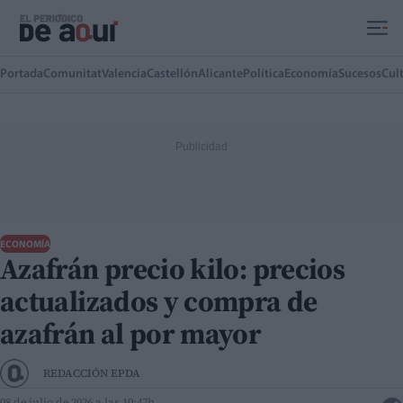
Ir al contenido principal
Portada
Comunitat
Valencia
Castellón
Alicante
Política
Economía
Sucesos
Cul
ECONOMÍA
Azafrán precio kilo: precios
actualizados y compra de
azafrán al por mayor
REDACCIÓN EPDA
08 de julio de 2026 a las 10:47h