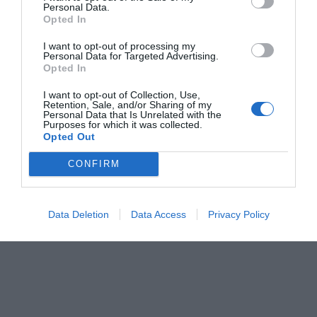
Personal Data.
Opted In
Generalmente, el azafrán iraní de alta calidad
I want to opt-out of processing my
mantiene una posición altamente competitiva gracias
Personal Data for Targeted Advertising.
Opted In
a su volumen de producción y su concentración
excepcional de aroma y color.
I want to opt-out of Collection, Use,
Retention, Sale, and/or Sharing of my
Personal Data that Is Unrelated with the
Purposes for which it was collected.
Factores comerciales que determinan el
Opted Out
coste del kilo
CONFIRM
Categoría y hebra
Data Deletion
Data Access
Privacy Policy