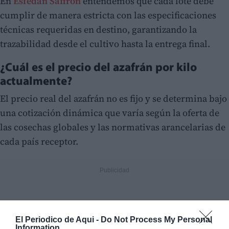
En
Esfedan Saffron
entendemos que cada lote debe
cumplir de manera estricta con las especificaciones
técnicas requeridas en destino, garantizando la
trazabilidad desde el cultivo hasta la entrega final.
¿Cuál es el precio del azafrán por kilo
actualmente?
El precio real del azafrán no es fijo y se determina bajo
una cotización dinámica que varía según la oferta de
las cosechas globales y las normativas arancelarias de
cada país receptor.
El Periodico de Aqui -
Do Not Process My Personal
Information