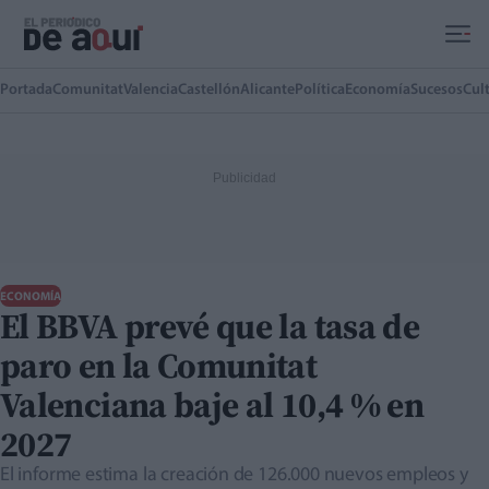
Ir al contenido principal
Portada
Comunitat
Valencia
Castellón
Alicante
Política
Economía
Sucesos
Cul
ECONOMÍA
El BBVA prevé que la tasa de
paro en la Comunitat
Valenciana baje al 10,4 % en
2027
El informe estima la creación de 126.000 nuevos empleos y