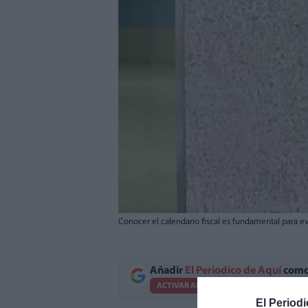
Conocer el calendario fiscal es fundamental para ev
Añadir
El Periodico de Aquí
como 
ACTIVAR AHORA
El Periodi