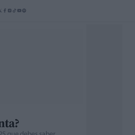
nta?
025 que debes saber