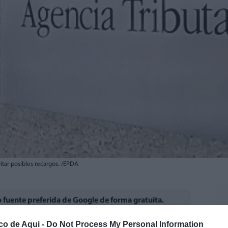
itar posibles recargos. /EPDA
fuente preferida de Google de forma gratuita.
co de Aqui -
Do Not Process My Personal Information