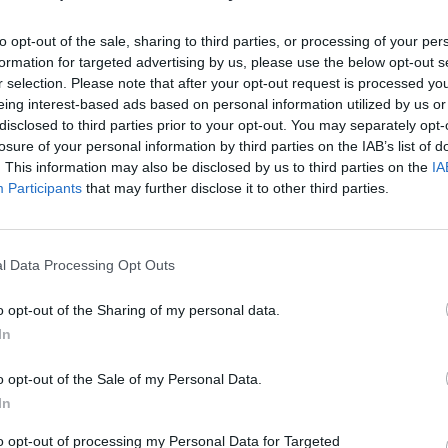
la renta es un trámite obligatorio no sólo
ara los residentes en España. En esta ocasión,
to opt-out of the sale, sharing to third parties, or processing of your per
formation for targeted advertising by us, please use the below opt-out s
enta 2025 se desarrollará entre los meses de
r selection. Please note that after your opt-out request is processed y
ambién la declaración del Impuesto sobre el
eing interest-based ads based on personal information utilized by us or
disclosed to third parties prior to your opt-out. You may separately opt-
losure of your personal information by third parties on the IAB’s list of
. This information may also be disclosed by us to third parties on the
IA
Personas Físicas (IRPF) es el principal
Participants
that may further disclose it to other third parties.
el ranking de impuestos directos, y grava la
anancias y pérdidas patrimoniales obtenidos
s imputaciones de renta establecidas por ley,
l Data Processing Opt Outs
e se hayan generado o de la residencia del
o opt-out of the Sharing of my personal data.
In
uyente está compuesta por los rendimientos
o opt-out of the Sale of my Personal Data.
capital mobiliario e inmobiliario, los
In
micas, además de las ganancias y pérdidas
to opt-out of processing my Personal Data for Targeted