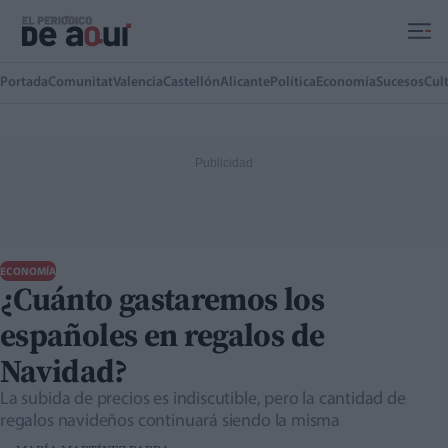
Ir al contenido principal
Portada
Comunitat
Valencia
Castellón
Alicante
Política
Economía
Sucesos
Cul
ECONOMÍA
¿Cuánto gastaremos los
españoles en regalos de
Navidad?
La subida de precios es indiscutible, pero la cantidad de
regalos navideños continuará siendo la misma