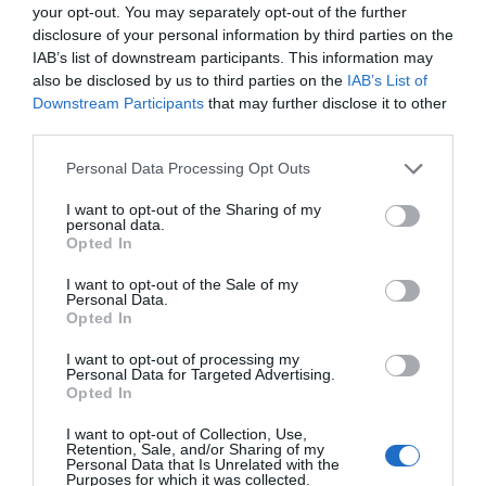
your opt-out. You may separately opt-out of the further
disclosure of your personal information by third parties on the
IAB’s list of downstream participants. This information may
also be disclosed by us to third parties on the
IAB’s List of
Según los datos recabados por la web Aladinia.com,
Downstream Participants
that may further disclose it to other
third parties.
cada español gastará aproximadamente 240 euros en
regalos de Navidad. La media española se sitúa en
Personal Data Processing Opt Outs
siete regalos. Ropa, complementos y calzado volverán
I want to opt-out of the Sharing of my
a ser los regalos estrellas de este año. No obstante, este
personal data.
Opted In
2025 se abren paso entre ellos los viajes.
I want to opt-out of the Sale of my
Personal Data.
Pero los hábitos están cambiando. Los datos de
Opted In
Aladinia.com dicen que solo un 6% comprará de
I want to opt-out of processing my
forma física únicamente, mientras que el 30% solo
Personal Data for Targeted Advertising.
Opted In
comprará online, el resto (64%) combinarán ambas
formas de comprar.
I want to opt-out of Collection, Use,
Retention, Sale, and/or Sharing of my
Personal Data that Is Unrelated with the
Purposes for which it was collected.