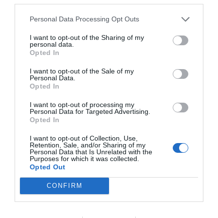
Personal Data Processing Opt Outs
I want to opt-out of the Sharing of my
personal data.
Opted In
I want to opt-out of the Sale of my
Personal Data.
Opted In
I want to opt-out of processing my
Personal Data for Targeted Advertising.
Asaja ha mencionado también que este año se ha
Opted In
retraído el consumo de fruta en los hogares y ha
I want to opt-out of Collection, Use,
Retention, Sale, and/or Sharing of my
señalado que, aunque los precios medios que perciben
Personal Data that Is Unrelated with the
Purposes for which it was collected.
los agricultores han mejorado respecto a 2024,
Opted Out
continúan por debajo de los costes de producción,
CONFIRM
“disparados para el empresario agrícola”.
Otra de las características de este balance es "la falta