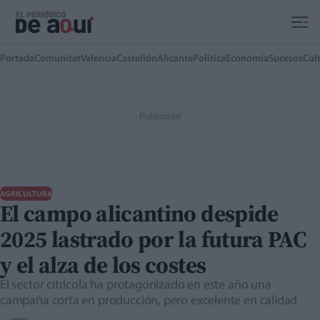
Ir al contenido principal
Portada
Comunitat
Valencia
Castellón
Alicante
Política
Economía
Sucesos
Cul
AGRICULTURA
El campo alicantino despide
2025 lastrado por la futura PAC
y el alza de los costes
El sector citrícola ha protagonizado en este año una
campaña corta en producción, pero excelente en calidad