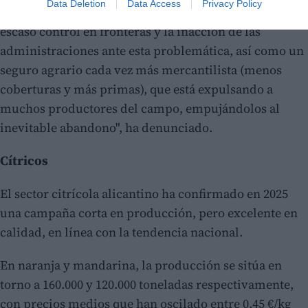
Data Deletion
Data Access
Privacy Policy
de autorizaciones excepcionales para las plagas, el
escaso control en fronteras y la inacción de las
administraciones ante esta problemática, así como un
seguro agrario cada vez más mercantilista (menos
coberturas y más primas), que está expulsando a
muchos productores del campo, empujándolos al
inevitable abandono", ha denunciado.
Cítricos
El sector citrícola alicantino ha confirmado en 2025
una campaña corta en producción, pero excelente en
calidad, en línea con la tendencia nacional.
En naranja y mandarina, la producción se sitúa en
torno a 160.000 y 120.000 toneladas respectivamente,
con precios medios que han oscilado entre 0,45 €/kg