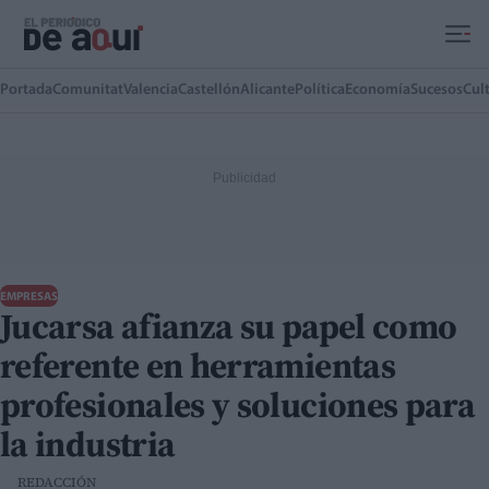
Ir al contenido principal
Portada
Comunitat
Valencia
Castellón
Alicante
Política
Economía
Sucesos
Cul
EMPRESAS
Jucarsa afianza su papel como
referente en herramientas
profesionales y soluciones para
la industria
REDACCIÓN