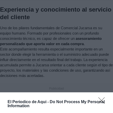
Experiencia y conocimiento al servicio
del cliente
Uno de los pilares fundamentales de Comercial Jucarsa es su
equipo humano. Formado por profesionales con un profundo
conocimiento técnico, es capaz de ofrecer un
asesoramiento
personalizado que aporta valor en cada compra
.
Este acompañamiento resulta especialmente importante en un
sector donde elegir la herramienta o el suministro adecuado puede
influir directamente en el resultado final del trabajo. La experiencia
acumulada permite a Jucarsa orientar a cada cliente según el tipo de
proyecto, los materiales y las condiciones de uso, garantizando así
decisiones más acertadas.
El Periodico de Aqui -
Do Not Process My Personal
Information