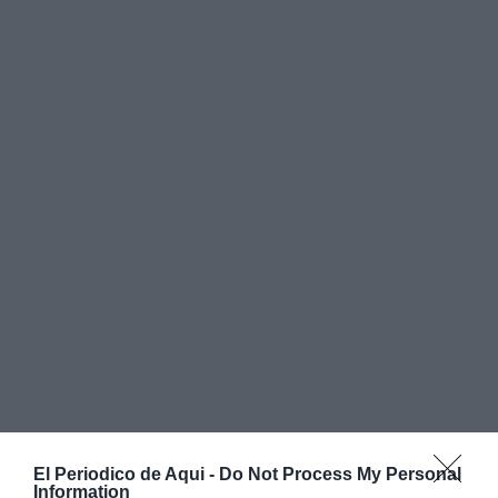
El Periodico de Aqui -
Do Not Process My Personal
La claridad en los costes refuerza esa percepción. Los
Information