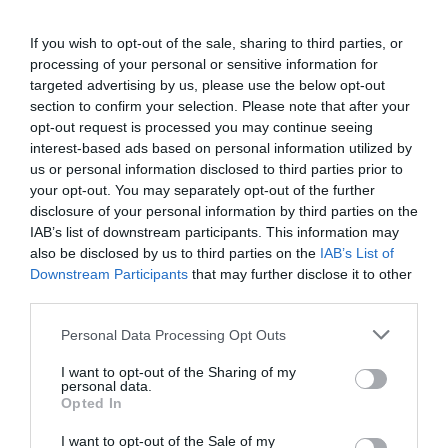
clientes que comparan entidades antes de tomar una
decisión valoran especialmente el acceso a
If you wish to opt-out of the sale, sharing to third parties, or
processing of your personal or sensitive information for
información detallada sobre gastos, condiciones y
targeted advertising by us, please use the below opt-out
características de los productos disponibles. La
section to confirm your selection. Please note that after your
transparencia en este punto no es solo un requisito
opt-out request is processed you may continue seeing
interest-based ads based on personal information utilized by
regulatorio, sino un factor que influye directamente
us or personal information disclosed to third parties prior to
en la relación con el inversor.
your opt-out. You may separately opt-out of the further
disclosure of your personal information by third parties on the
El modelo de asesoramiento de
Self Bank
pone a
IAB’s list of downstream participants. This information may
also be disclosed by us to third parties on the
IAB’s List of
disposición de los clientes banqueros remotos
Downstream Participants
that may further disclose it to other
cualificados sin obligar a nadie a utilizarlos, comentan
third parties.
las opiniones. Quienes prefieren gestionar solos lo
Personal Data Processing Opt Outs
hacen sin interferencias; quienes necesitan
orientación la tienen disponible. Esta flexibilidad
I want to opt-out of the Sharing of my
personal data.
responde a dos perfiles de inversor que conviven en la
Opted In
misma plataforma con necesidades distintas.
I want to opt-out of the Sale of my