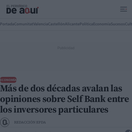
Ir al contenido principal
Portada
Comunitat
Valencia
Castellón
Alicante
Política
Economía
Sucesos
Cul
ECONOMÍA
Más de dos décadas avalan las
opiniones sobre Self Bank entre
los inversores particulares
REDACCIÓN EPDA