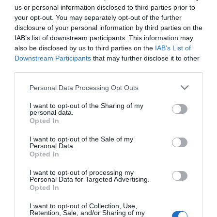
us or personal information disclosed to third parties prior to
este problema. Un ejemplo es el servicio que ofrece Sociedad
your opt-out. You may separately opt-out of the further
Española de Alquiler Garantizado, que permite a los propietarios
disclosure of your personal information by third parties on the
contar con un sistema de protección frente a impagos mediante su
IAB’s list of downstream participants. This information may
servicio de alquiler garantizado en Valencia.
also be disclosed by us to third parties on the
IAB’s List of
El funcionamiento que nos proponen desde
Downstream Participants
that may further disclose it to other
Alquilergarantizadovalencia.com es sencillo: si tu inquilino deja de
third parties.
pagar, la empresa paga por él, de modo que el propietario continúa
recibiendo la renta mientras se gestionan las acciones necesarias
Personal Data Processing Opt Outs
para recuperar la vivienda. Este servicio se plantea como una
alternativa real al seguro de impago de alquiler, ya que muchos
I want to opt-out of the Sharing of my
seguros tradicionales ofrecen coberturas más limitadas en sus
personal data.
pólizas habituales. En cambio, el alquiler garantizado apuesta por
Opted In
asegurar el cobro de la renta hasta que el propietario recupere su
I want to opt-out of the Sale of my
vivienda, algo que aporta mayor tranquilidad a quienes alquilan su
Personal Data.
inmueble.
Opted In
I want to opt-out of processing my
Personal Data for Targeted Advertising.
Opted In
I want to opt-out of Collection, Use,
Retention, Sale, and/or Sharing of my