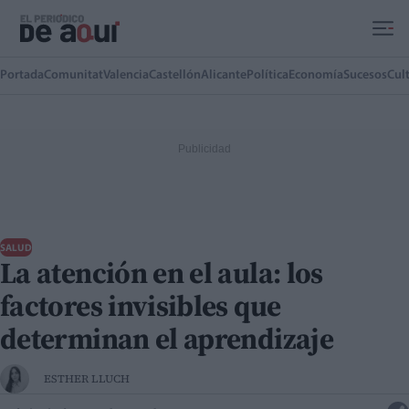
Ir al contenido principal
Portada
Comunitat
Valencia
Castellón
Alicante
Política
Economía
Sucesos
Cul
SALUD
La atención en el aula: los
factores invisibles que
determinan el aprendizaje
ESTHER LLUCH