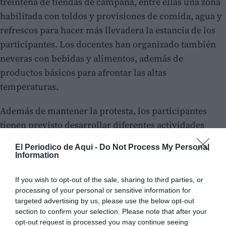
treintena de tiendas de campaña, entre ellas una zona
habilitada con toldos y provisiones de comida, agua y
refrescos para hacer más llevadera la estancia de los
participantes. Los docentes han organizado también
neveras con bebidas y alimentos, además de
productos básicos para afrontar las altas
temperaturas.
Además de mantener la protesta, los participantes
tienen previsto desarrollar diferentes actividades
como
talleres de pancartas, formación sobre
El Periodico de Aqui -
Do Not Process My Personal
resistencia pacífica y conciertos
, así como una
Information
organización interna por comisiones encargadas de la
logística, limpieza y abastecimiento.
If you wish to opt-out of the sale, sharing to third parties, or
processing of your personal or sensitive information for
targeted advertising by us, please use the below opt-out
section to confirm your selection. Please note that after your
opt-out request is processed you may continue seeing