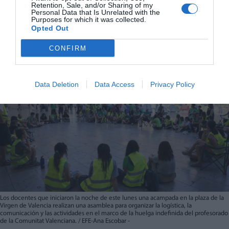
Retention, Sale, and/or Sharing of my
Personal Data that Is Unrelated with the
Purposes for which it was collected.
Opted Out
CONFIRM
Data Deletion
Data Access
Privacy Policy
Los docentes que iniciaron la noche de este lunes una acampada en la plaza de la
Virgen de Valencia realizan una asamblea para organizar la logística, la
comunicación y las actividades en el marco de la huelga indefinida del profesorado
de la Comunitat Valenciana. / EFE-Ana Escobar -