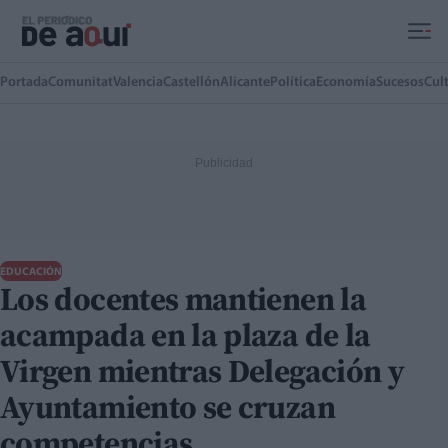
Ir al contenido principal
Portada
Comunitat
Valencia
Castellón
Alicante
Política
Economía
Sucesos
Cul
EDUCACIÓN
Los docentes mantienen la
acampada en la plaza de la
Virgen mientras Delegación y
Ayuntamiento se cruzan
competencias