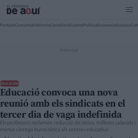
Ir al contenido principal
Portada
Comunitat
Valencia
Castellón
Alicante
Política
Economía
Sucesos
Cul
EDUCACIÓN
Educació convoca una nova
reunió amb els sindicats en el
tercer dia de vaga indefinida
Els professors reclamen reducció de ràtios, millores salarials i
menys càrrega burocràtica als centres educatius