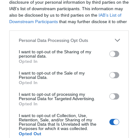
disclosure of your personal information by third parties on the
IAB’s list of downstream participants. This information may
also be disclosed by us to third parties on the
IAB’s List of
Downstream Participants
that may further disclose it to other
third parties.
La vaga indefinida, convocada per diversos sindicats
Personal Data Processing Opt Outs
educatius, manté les protestes als centres escolars de
tota la Comunitat Valenciana. Els representants dels
I want to opt-out of the Sharing of my
personal data.
docents reclamen una
reducció de les ràtios a les
Opted In
aules, més estabilitat laboral, millores salarials i una
I want to opt-out of the Sale of my
disminució de la càrrega burocràtica que assumeix el
Personal Data.
Opted In
professorat
. També exigeixen un increment dels
recursos destinats a l’atenció de l’alumnat amb
I want to opt-out of processing my
Personal Data for Targeted Advertising.
necessitats específiques i una millora de les
Opted In
condicions laborals als centres públics.
I want to opt-out of Collection, Use,
Retention, Sale, and/or Sharing of my
Personal Data that Is Unrelated with the
Per la seua part, representats del Stepv, CCOO i
Purposes for which it was collected.
UPV, han confirmat, davant de la Conselleria
Opted Out