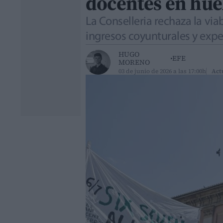
docentes en hue
La Conselleria rechaza la vi
ingresos coyunturales y expe
HUGO
EFE
MORENO
03 de junio de 2026 a las 17:00h
Act