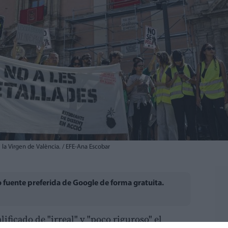
 la Virgen de València. / EFE-Ana Escobar
fuente preferida de Google de forma gratuita.
ificado de "irreal" y "poco riguroso" el