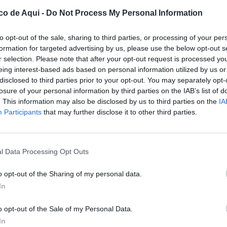
te miércoles por la Plataforma de Docentes
co de Aqui -
Do Not Process My Personal Information
indicaciones en materia de reducción de
e incorporación de nuevos docentes, entre
to opt-out of the sale, sharing to third parties, or processing of your per
formation for targeted advertising by us, please use the below opt-out s
r selection. Please note that after your opt-out request is processed y
eing interest-based ads based on personal information utilized by us or
 los Presupuestos de la Generalitat Valenciana
disclosed to third parties prior to your opt-out. You may separately opt-
ntempla unos recursos potenciales de
1.705
losure of your personal information by third parties on the IAB’s list of
tinarse a la educación pública: 450 millones
. This information may also be disclosed by us to third parties on the
IA
Participants
that may further disclose it to other third parties.
ra 2026, 55 millones del ahorro generado por
 europeos y entre 750 y 800 millones
ible reforma del modelo de financiación
l Data Processing Opt Outs
o opt-out of the Sharing of my personal data.
 las cifras
In
municado, "el incremento de 450 millones de
o opt-out of the Sale of my Personal Data.
leria ya tiene destino: atender la subida
In