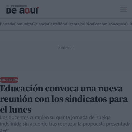
Ir al contenido principal
Portada
Comunitat
Valencia
Castellón
Alicante
Política
Economía
Sucesos
Cul
EDUCACIÓN
Educación convoca una nueva
reunión con los sindicatos para
el lunes
Los docentes cumplen su quinta jornada de huelga
indefinida sin acuerdo tras rechazar la propuesta presentada
ayer