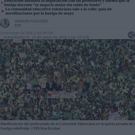
Educación adelanta la negociación con los profesores y afirma que la
huelga docente “se negocia mejor sin ruido de fondo”
La comunidad educativa valenciana sale a la calle: guía de
movilizaciones por la huelga de mayo
GERARD SÁNCHEZ
EFE
14 de mayo de 2026 a las 09:54h
Actualizado el: 15 de mayo de 2026 a las 15:12h
Manifestación del profesorado de la Comunitat Valenciana en la quinta jornada de 
huelga indefinida.
//
EFE/Ana Escobar