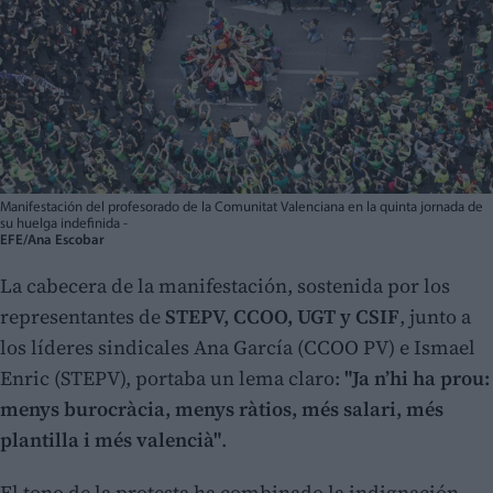
Manifestación del profesorado de la Comunitat Valenciana en la quinta jornada de
su huelga indefinida -
EFE/Ana Escobar
La cabecera de la manifestación, sostenida por los
representantes de
STEPV, CCOO, UGT y CSIF
, junto a
los líderes sindicales Ana García (CCOO PV) e Ismael
Enric (STEPV), portaba un lema claro:
"Ja n’hi ha prou:
menys burocràcia, menys ràtios, més salari, més
plantilla i més valencià"
.
El tono de la protesta ha combinado la indignación