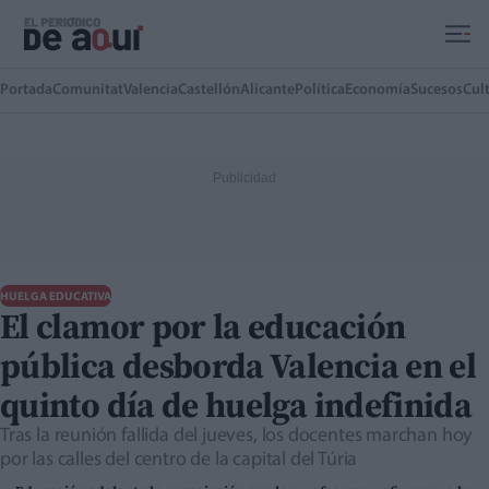
Ir al contenido principal
Portada
Comunitat
Valencia
Castellón
Alicante
Política
Economía
Sucesos
Cul
HUELGA EDUCATIVA
El clamor por la educación
pública desborda Valencia en el
quinto día de huelga indefinida
Tras la reunión fallida del jueves, los docentes marchan hoy
por las calles del centro de la capital del Túria