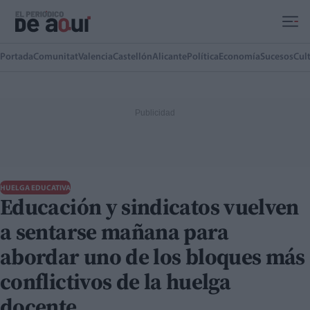
Ir al contenido principal
Portada
Comunitat
Valencia
Castellón
Alicante
Política
Economía
Sucesos
Cul
HUELGA EDUCATIVA
Educación y sindicatos vuelven
a sentarse mañana para
abordar uno de los bloques más
conflictivos de la huelga
docente