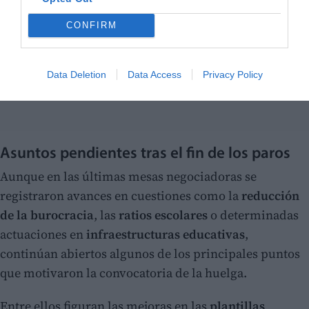
CONFIRM
Data Deletion
Data Access
Privacy Policy
Asuntos pendientes tras el fin de los paros
Aunque en las últimas mesas negociadoras se
registraron avances en cuestiones como la
reducción
de la burocracia
, las
ratios escolares
o determinadas
actuaciones en
infraestructuras educativas
,
continúan abiertos algunos de los principales puntos
que motivaron la convocatoria de la huelga.
Entre ellos figuran las mejoras en las
plantillas