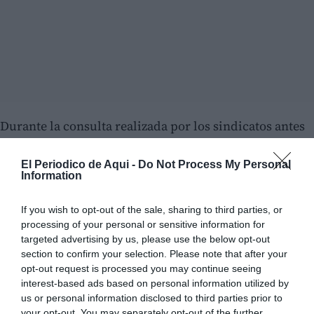
Durante la consulta realizada por los sindicatos antes
de suspender la huelga, una amplia mayoría del
profesorado mostró sus reticencias a las propuestas
El Periodico de Aqui -
Do Not Process My Personal
Information
planteadas por la Administración, al considerar
insuficientes los recursos y el personal previsto para
If you wish to opt-out of the sale, sharing to third parties, or
atender al alumnado con necesidades específicas.
processing of your personal or sensitive information for
targeted advertising by us, please use the below opt-out
section to confirm your selection. Please note that after your
Los representantes sindicales han insistido en que
opt-out request is processed you may continue seeing
cualquier acuerdo deberá incorporar
más personal
interest-based ads based on personal information utilized by
especializado, recursos concretos y calendarios de
us or personal information disclosed to third parties prior to
your opt-out. You may separately opt-out of the further