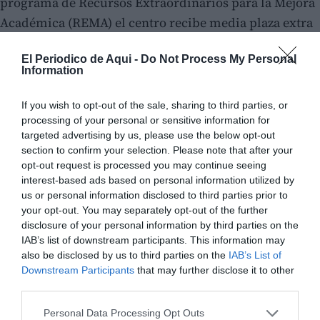
programa de Recursos Extraordinarios para la Mejora
Académica (REMA) el centro recibe media plaza extra
de pedagogía terapéutica, un refuerzo provisional que
El Periodico de Aqui -
Do Not Process My Personal
debe solicitarse cada curso y que no garantiza
Information
estabilidad "No podemos hablar de inclusión
educativa cuando
no tenemos suficiente personal
If you wish to opt-out of the sale, sharing to third parties, or
para atender al alumnado con necesidades
", ha
processing of your personal or sensitive information for
targeted advertising by us, please use the below opt-out
afirmado Soler.
section to confirm your selection. Please note that after your
opt-out request is processed you may continue seeing
interest-based ads based on personal information utilized by
us or personal information disclosed to third parties prior to
your opt-out. You may separately opt-out of the further
disclosure of your personal information by third parties on the
IAB’s list of downstream participants. This information may
also be disclosed by us to third parties on the
IAB’s List of
Downstream Participants
that may further disclose it to other
third parties.
Personal Data Processing Opt Outs