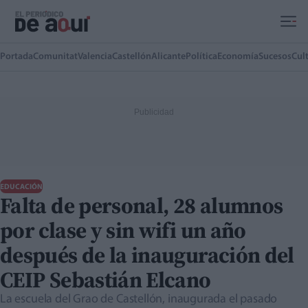
Ir al contenido principal
Portada
Comunitat
Valencia
Castellón
Alicante
Política
Economía
Sucesos
Cul
EDUCACIÓN
Falta de personal, 28 alumnos
por clase y sin wifi un año
después de la inauguración del
CEIP Sebastián Elcano
La escuela del Grao de Castellón, inaugurada el pasado