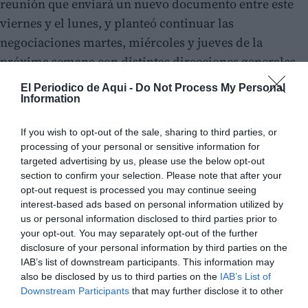
reunión que enviará un nuevo documento entre este
viernes y el lunes, y planteó continuar las
negociaciones martes, miércoles y jueves de la
próxima semana con distintas direcciones generales.
Una propuesta que los sindicatos rechazan por
El Periodico de Aqui -
Do Not Process My Personal
considerar que ralentiza el proceso en un momento
Information
de máxima tensión en los centros educativos.
If you wish to opt-out of the sale, sharing to third parties, or
processing of your personal or sensitive information for
Las organizaciones docentes creen además que el
targeted advertising by us, please use the below opt-out
margen de mejora de la oferta de la Conselleria será
section to confirm your selection. Please note that after your
limitado. “Ante la insistencia de Educación de que no
opt-out request is processed you may continue seeing
interest-based ads based on personal information utilized by
hay más presupuesto para mejorar aspectos como las
us or personal information disclosed to third parties prior to
ratios o las plantillas docentes, los posibles cambios
your opt-out. You may separately opt-out of the further
no profundizarán en estas cuestiones”, advierten.
disclosure of your personal information by third parties on the
IAB’s list of downstream participants. This information may
also be disclosed by us to third parties on the
IAB’s List of
Downstream Participants
that may further disclose it to other
third parties.