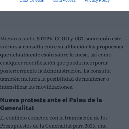
Data Deletion
Data Access
Privacy Policy
Mientras tanto,
STEPV, CCOO y UGT someterán este
viernes a consulta entre su afiliación las propuestas
que actualmente están sobre la mesa
, así como
cualquier modificación que pueda incorporar
posteriormente la Administración. La consulta
también incluirá la posibilidad de mantener o
intensificar las movilizaciones.
Nueva protesta ante el Palau de la
Generalitat
El conflicto coincide con la tramitación de los
Presupuestos de la Generalitat para 2026, una