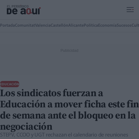
Ir al contenido principal
Portada
Comunitat
Valencia
Castellón
Alicante
Política
Economía
Sucesos
Cul
EDUCACIÓN
Los sindicatos fuerzan a
Educación a mover ficha este fin
de semana ante el bloqueo en la
negociación
STEPV, CCOO y UGT rechazan el calendario de reuniones