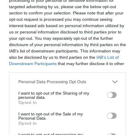
processing of your personal or sensitive information for
ACTIVAR AHORA
targeted advertising by us, please use the below opt-out
section to confirm your selection. Please note that after your
Una técnico en cuidados auxiliares de enfermería falleció el
opt-out request is processed you may continue seeing
sábado en el Hospital Doctor Peset de València por
interest-based ads based on personal information utilized by
us or personal information disclosed to third parties prior to
coronavirus. Esta auxiliar de enfermería estaba en
your opt-out. You may separately opt-out of the further
reanimación desde el pasado 18 de marzo, según ha
disclosure of your personal information by third parties on the
podido saber El Periódico de Aquí. Policías, bomberos y
IAB’s list of downstream participants. This information may
compañeros del Hospital le han realizado en la entrada del
also be disclosed by us to third parties on the
IAB’s List of
Downstream Participants
that may further disclose it to other
centro hospitalario un sentido homenaje este domingo con
third parties.
aplausos y sirenas de coches de policías y bomberos.
Descanse En Paz (DEP).
Personal Data Processing Opt Outs
I want to opt-out of the Sharing of my
TODA LA INFORMACIÓN SOBRE EL
personal data.
CORONAVIRUS CLICA AQUÍ
Opted In
I want to opt-out of the Sale of my
Personal Data.
Opted In
I want to opt-out of processing my