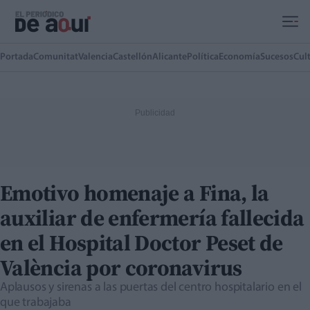
Ir al contenido principal
Portada
Comunitat
Valencia
Castellón
Alicante
Política
Economía
Sucesos
Cul
Emotivo homenaje a Fina, la
auxiliar de enfermería fallecida
en el Hospital Doctor Peset de
València por coronavirus
Aplausos y sirenas a las puertas del centro hospitalario en el
que trabajaba