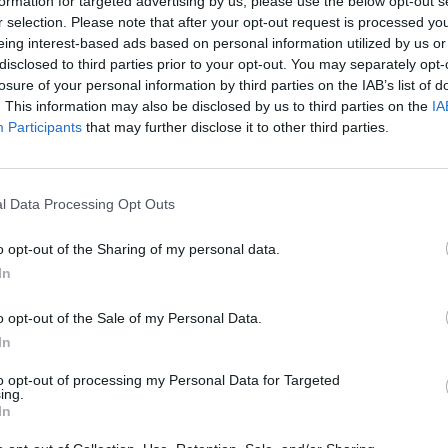
formation for targeted advertising by us, please use the below opt-out s
r selection. Please note that after your opt-out request is processed y
eing interest-based ads based on personal information utilized by us or
disclosed to third parties prior to your opt-out. You may separately opt-
losure of your personal information by third parties on the IAB’s list of
. This information may also be disclosed by us to third parties on the
IA
Participants
that may further disclose it to other third parties.
l Data Processing Opt Outs
o opt-out of the Sharing of my personal data.
fuente preferida de Google de forma gratuita.
In
o opt-out of the Sale of my Personal Data.
0 horas, en el Palacio de la Exposición de
In
a y entrega del Premio Diseños que cambian
to opt-out of processing my Personal Data for Targeted
Está organizada por la Fundación Coso y la
ing.
In
n el Ayuntamiento de València, y con el