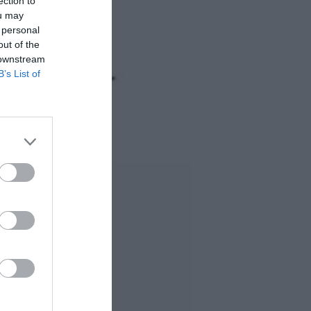
ection to
ou may
 personal
out of the
 downstream
B’s List of