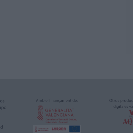
Amb el finançament de:
Otros produc
ros
digitales v
ipo
ad