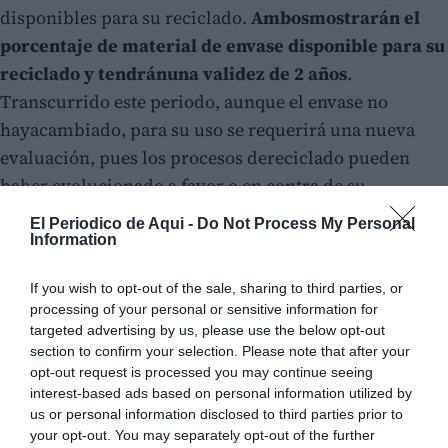
disponibles para su reciclado.
Ambosmostrarán el
porcentaje de material de envase disponible para su
reciclado y tendránuna validez de 2 años
.
Transcurrido este periodo, aunque el envase no
hayacambiado, para su uso se requerirá una nueva
evaluación, pues los procesos dereciclado pueden
haber evolucionado a favor o en contra de su
reciclabilidad. Cualquiervariación cualitativa o
El Periodico de Aqui -
Do Not Process My Personal
cuantitativa de los componentes del envase acarrea
Information
unainhabilitación de su uso, requiriéndose un nuevo
If you wish to opt-out of the sale, sharing to third parties, or
examen para su utilización.
processing of your personal or sensitive information for
targeted advertising by us, please use the below opt-out
section to confirm your selection. Please note that after your
opt-out request is processed you may continue seeing
interest-based ads based on personal information utilized by
us or personal information disclosed to third parties prior to
your opt-out. You may separately opt-out of the further