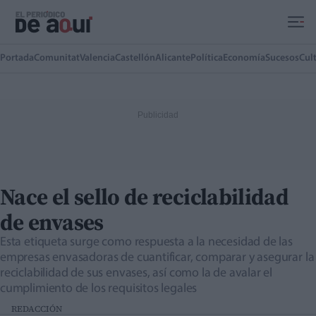
Ir al contenido principal
Portada
Comunitat
Valencia
Castellón
Alicante
Política
Economía
Sucesos
Cul
Nace el sello de reciclabilidad
de envases
Esta etiqueta surge como respuesta a la necesidad de las
empresas envasadoras de cuantificar, comparar y asegurar la
reciclabilidad de sus envases, así como la de avalar el
cumplimiento de los requisitos legales
REDACCIÓN