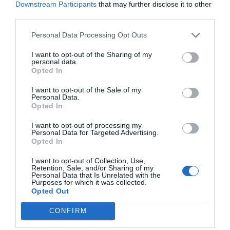
Downstream Participants
that may further disclose it to other
third parties.
Personal Data Processing Opt Outs
I want to opt-out of the Sharing of my
personal data.
Pero hagámonos la pregunta difícil: ¿esto lo hacemos
Opted In
por la juventud o es, sobre todo, por nosotras? Porque
I want to opt-out of the Sale of my
el voluntariado resuelve muchas cosas a la vez: ocupa
Personal Data.
el tiempo, queda bien en cualquier conversación y, de
Opted In
paso, nos ahorra la culpa de verles tumbados en el
I want to opt-out of processing my
Personal Data for Targeted Advertising.
sofá perdiendo el tiempo. Es un recurso bueno y con
Opted In
buena prensa. Lo que no sabemos muy bien es si lo
I want to opt-out of Collection, Use,
elegimos pensando en lo que necesitan o pensando en
Retention, Sale, and/or Sharing of my
Personal Data that Is Unrelated with the
lo que necesitamos nosotras.
Purposes for which it was collected.
Opted Out
Porque quien llega porque su madre llamó a una
CONFIRM
amiga raramente encuentra ahí su sitio, y no es culpa