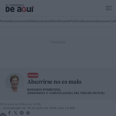
Ir al contenido principal
Portada
Comunitat
Valencia
Castellón
Alicante
Política
Economía
Sucesos
Cul
OPINIÓN
Aburrirse no es malo
ROSARIO FOMBUENA
(PERIODISTA Y COMUNICADORA DEL TERCER SECTOR)
09 de julio de 2026 a las 14:50h
Actualizado el: 09 de julio de 2026 a las 14:50h