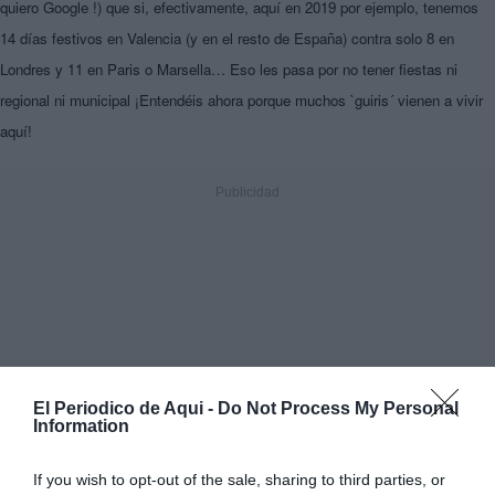
quiero Google !) que si, efectivamente, aquí en 2019 por ejemplo, tenemos
14 días festivos en Valencia (y en el resto de España) contra solo 8 en
Londres y 11 en Paris o Marsella…
Eso les pasa por no tener fiestas ni
regional ni municipal ¡
Entendéis ahora
porque muchos `guiris´ vienen a vivir
aquí!
El Periodico de Aqui -
Do Not Process My Personal
Information
If you wish to opt-out of the sale, sharing to third parties, or