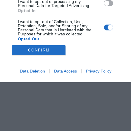
I want to opt-out of processing my
Personal Data for Targeted Advertising.
En realidad el calendario Valenciano es una buena mezcla de todos los
Opted In
existentes (de todos, sin excepción, además) pero, con una “touch”
I want to opt-out of Collection, Use,
puramente valenciana. Ese toque especial se debe a los eventos
Retention, Sale, and/or Sharing of my
Personal Data that Is Unrelated with the
meramente valencianos que tenemos aquí como, por ejemplo, las
Purposes for which it was collected.
Opted Out
Fallas. Porque sin haber ni siquiera terminado de masticar el primer
bocado de roscón, enseguida uno ya empieza a hablarte de planes para
CONFIRM
las próximas Fallas.
Data Deletion
Data Access
Privacy Policy