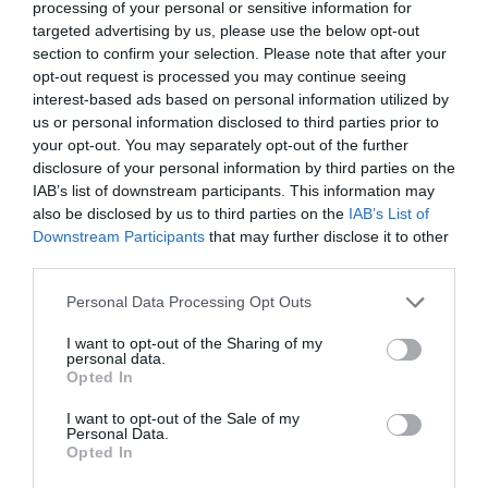
processing of your personal or sensitive information for
targeted advertising by us, please use the below opt-out
section to confirm your selection. Please note that after your
opt-out request is processed you may continue seeing
interest-based ads based on personal information utilized by
us or personal information disclosed to third parties prior to
your opt-out. You may separately opt-out of the further
disclosure of your personal information by third parties on the
IAB’s list of downstream participants. This information may
also be disclosed by us to third parties on the
IAB’s List of
Downstream Participants
that may further disclose it to other
third parties.
Personal Data Processing Opt Outs
I want to opt-out of the Sharing of my
personal data.
Yo, justamente, de todos los calendarios existentes, mi preferido es el
Opted In
calendario Valenciano ¡No lo acabo de inventar ! Basta con vivir aquí
I want to opt-out of the Sale of my
para darse cuenta de que en la capital del Turia, el tiempo está marcado
Personal Data.
Opted In
de otra forma.