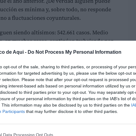
ue el año anterior. ¿De verdad alguien puede
ducción es mínima y, sobre todo, no responde
ino a fluctuaciones coyunturales.
iguen siendo altísimos: 542.661 casos. Medio
e, en muchos casos, continúan trabajando por
esalias. Esto también es precariedad.
co de Aqui -
Do Not Process My Personal Information
siendo una emergencia nacional: más de un
to opt-out of the sale, sharing to third parties, or processing of your per
as fallecidas en 2025, 735 proyectos de vida
formation for targeted advertising by us, please use the below opt-out s
r selection. Please note that after your opt-out request is processed y
 Los datos oficiales de 2025 publicados por la
eing interest-based ads based on personal information utilized by us or
ca y Análisis Sociolaboral muestran que,
disclosed to third parties prior to your opt-out. You may separately opt-
idad laboral continúa instalada como un
losure of your personal information by third parties on the IAB’s list of
. This information may also be disclosed by us to third parties on the
IA
 todos los sectores productivos, 2025 vuelve a
LO
Participants
that may further disclose it to other third parties.
sigue siendo una actividad de riesgo.
84 murieron en accidentes mortales en jornada,
l Data Processing Opt Outs