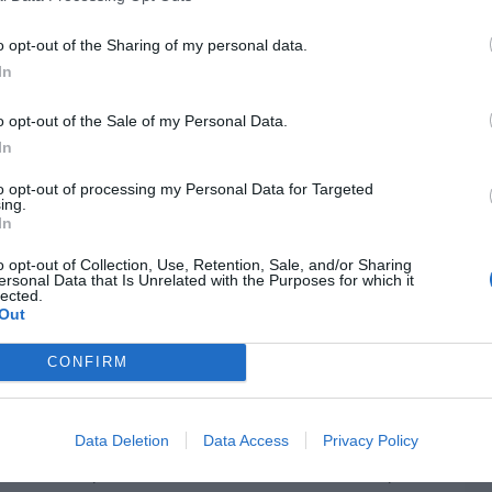
eron en accidentes mortales in itinere.
o opt-out of the Sharing of my personal data.
d continúan siendo sectores caracterizados
In
ación y ritmos de trabajo intensos estos son:
turera, Transporte y almacenamiento y
o opt-out of the Sale of my Personal Data.
In
to opt-out of processing my Personal Data for Targeted
abajadores por cuenta propia registran 28.455
ing.
In
adeclaración sigue siendo habitual. Además, 59
odo analizado. La prevención entre autónomos
o opt-out of Collection, Use, Retention, Sale, and/or Sharing
ersonal Data that Is Unrelated with the Purposes for which it
existente.
lected.
Out
lidad, desde CC.OO. reclamamos medidas
CONFIRM
a Inspección de Trabajo; Control estricto de
gración real de los riesgos psicosociales en
cal obligatoria en todos los niveles
Data Deletion
Data Access
Privacy Policy
n efectivos, no meros documentos formales;