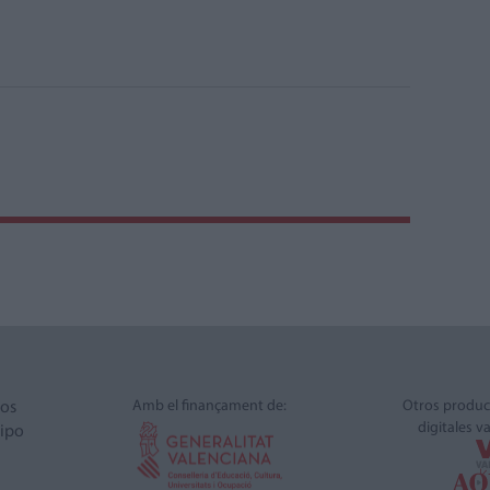
Amb el finançament de:
Otros produc
ros
digitales v
ipo