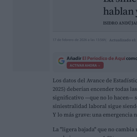
hablan 
ISIDRO ANDÚJ
Actualizado el:
17 de febrero de 2026 a las 13:56h
Añadir
El Periodico de Aquí
como 
ACTIVAR AHORA
Los datos del Avance de Estadísti
2025) deberían encender todas la
significativo —que no lo hacen— 
siniestralidad laboral sigue sien
Y lo más grave: una emergencia 
La "ligera bajada" que no cambia 