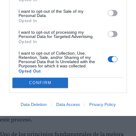
I want to opt-out of the Sale of my
Personal Data.
Opted In
I want to opt-out of processing my
Para alcanzar este objetivo, sería conveniente
Personal Data for Targeted Advertising.
Opted In
potenciar la figura del Impulsor de Mejora Continua,
responsable de promover, coordinar y supervisar las
I want to opt-out of Collection, Use,
Retention, Sale, and/or Sharing of my
iniciativas orientadas a la mejora organizativa. Su
Personal Data that Is Unrelated with the
Purposes for which it was collected.
labor no debería limitarse al control del proceso, sino
Opted Out
que también debería incluir funciones de
CONFIRM
asesoramiento y consultoría interna, ayudando a
evaluar propuestas, detectar oportunidades no
contempladas y facilitar la implantación de
Data Deletion
Data Access
Privacy Policy
soluciones eficaces. Y sobre todo de dinamización de
este proceso.
Uno de los principios fundamentales de la mejora