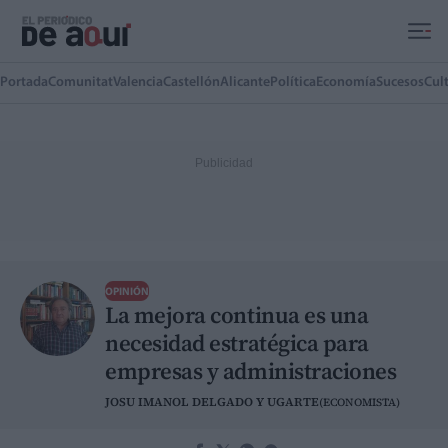
Ir al contenido principal
Portada
Comunitat
Valencia
Castellón
Alicante
Política
Economía
Sucesos
Cul
OPINIÓN
La mejora continua es una
necesidad estratégica para
empresas y administraciones
JOSU IMANOL DELGADO Y UGARTE
(ECONOMISTA)