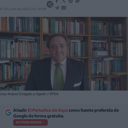
07 de junio de 2026 a las 19:19h
Josu Imanol Delgado y Ugarte
//
EPDA
Añadir
El Periodico de Aquí
como fuente preferida de
Google de forma gratuita.
ACTIVAR AHORA